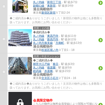
丸ノ内線
「
新宿三丁目
」駅 徒歩7分
副都心線
「
東新宿
」駅 徒歩14分
過去掲載物件
東京都
新宿区
新宿
５丁目2-24
◆ご成約済み◆ありがとうございました！新宿区の物件は他にも多数取り
扱っております。お気軽にお問い合わせください
売買｜その他
◆成約済み◆
丸ノ内線
「
東高円寺
」駅 徒歩11分
丸ノ内線
「
新高円寺
」駅 徒歩12分
丸ノ内方南支線
「
方南町
」駅 徒歩13分
過去掲載物件
東京都
杉並区
堀ノ内
３丁目1－18
売買｜中古マンション
◆ご成約済み◆
都営大江戸線
「
春日
」駅 徒歩3分
丸ノ内線
「
後楽園
」駅 徒歩5分
総武線
「
水道橋
」駅 徒歩15分
過去掲載物件
東京都
文京区
小石川
２丁目24－16
◆ご成約済み◆ありがとうございました！文京区の物件は他にも多数取り
扱っております。お気軽にお問い合わせください。
会員限定物件
こちらの物件は無料会員登録により閲覧が可能にな