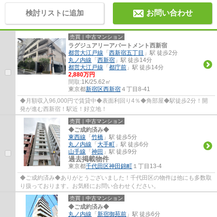
検討リストに追加
お問い合わせ
売買｜中古マンション
ラグジュアリーアパートメント西新宿
都営大江戸線
「
西新宿五丁目
」駅 徒歩2分
丸ノ内線
「
西新宿
」駅 徒歩14分
都営大江戸線
「
都庁前
」駅 徒歩14分
2,880万円
間取:
1K/25.62㎡
東京都
新宿区
西新宿
４丁目8-41
◆月額収入96,000円で賃貸中◆表面利回り4％◆角部屋◆駅徒歩2分！開
発が進む西新宿！駅近！好立地！
売買｜中古マンション
◆ご成約済み◆
東西線
「
竹橋
」駅 徒歩5分
丸ノ内線
「
大手町
」駅 徒歩6分
山手線
「
神田
」駅 徒歩9分
過去掲載物件
東京都
千代田区
神田錦町
１丁目13-4
◆ご成約済み◆ありがとうございました！千代田区の物件は他にも多数取
り扱っております。お気軽にお問い合わせください。
売買｜中古マンション
◆ご成約済み◆
丸ノ内線
「
新宿御苑前
」駅 徒歩6分