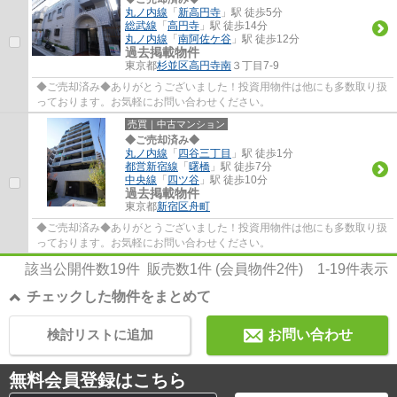
丸ノ内線
「
新高円寺
」駅 徒歩5分
総武線
「
高円寺
」駅 徒歩14分
丸ノ内線
「
南阿佐ケ谷
」駅 徒歩12分
過去掲載物件
東京都
杉並区
高円寺南
３丁目7-9
◆ご売却済み◆ありがとうございました！投資用物件は他にも多数取り扱
っております。お気軽にお問い合わせください。
売買｜中古マンション
◆ご売却済み◆
丸ノ内線
「
四谷三丁目
」駅 徒歩1分
都営新宿線
「
曙橋
」駅 徒歩7分
中央線
「
四ツ谷
」駅 徒歩10分
過去掲載物件
東京都
新宿区
舟町
◆ご売却済み◆ありがとうございました！投資用物件は他にも多数取り扱
っております。お気軽にお問い合わせください。
該当公開件数
19
件 販売数
1
件 (会員物件
2
件)
1-19
件表示
チェックした物件をまとめて
検討リストに追加
お問い合わせ
無料会員登録はこちら