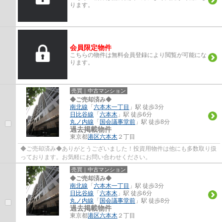
ります。
会員限定物件
こちらの物件は無料会員登録により閲覧が可能にな
ります。
売買｜中古マンション
◆ご売却済み◆
南北線
「
六本木一丁目
」駅 徒歩3分
日比谷線
「
六本木
」駅 徒歩6分
丸ノ内線
「
国会議事堂前
」駅 徒歩8分
過去掲載物件
東京都
港区
六本木
２丁目
◆ご売却済み◆ありがとうございました！投資用物件は他にも多数取り扱
っております。お気軽にお問い合わせください。
売買｜中古マンション
◆ご売却済み◆
南北線
「
六本木一丁目
」駅 徒歩3分
日比谷線
「
六本木
」駅 徒歩6分
丸ノ内線
「
国会議事堂前
」駅 徒歩8分
過去掲載物件
東京都
港区
六本木
２丁目