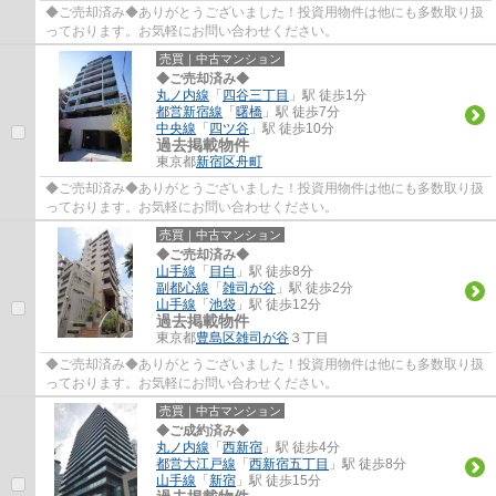
◆ご売却済み◆ありがとうございました！投資用物件は他にも多数取り扱
っております。お気軽にお問い合わせください。
売買｜中古マンション
◆ご売却済み◆
丸ノ内線
「
四谷三丁目
」駅 徒歩1分
都営新宿線
「
曙橋
」駅 徒歩7分
中央線
「
四ツ谷
」駅 徒歩10分
過去掲載物件
東京都
新宿区
舟町
◆ご売却済み◆ありがとうございました！投資用物件は他にも多数取り扱
っております。お気軽にお問い合わせください。
売買｜中古マンション
◆ご売却済み◆
山手線
「
目白
」駅 徒歩8分
副都心線
「
雑司が谷
」駅 徒歩2分
山手線
「
池袋
」駅 徒歩12分
過去掲載物件
東京都
豊島区
雑司が谷
３丁目
◆ご売却済み◆ありがとうございました！投資用物件は他にも多数取り扱
っております。お気軽にお問い合わせください。
売買｜中古マンション
◆ご成約済み◆
丸ノ内線
「
西新宿
」駅 徒歩4分
都営大江戸線
「
西新宿五丁目
」駅 徒歩8分
山手線
「
新宿
」駅 徒歩15分