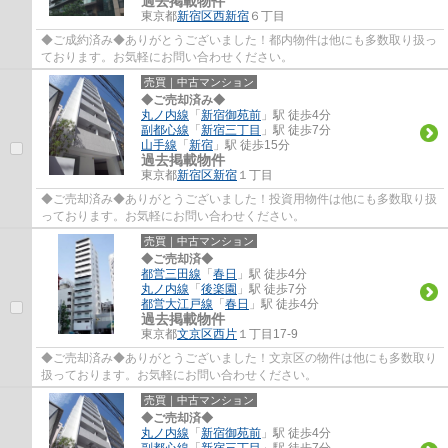
過去掲載物件
東京都
新宿区
西新宿
６丁目
◆ご成約済み◆ありがとうございました！都内物件は他にも多数取り扱っ
ております。お気軽にお問い合わせください。
売買｜中古マンション
◆ご売却済み◆
丸ノ内線
「
新宿御苑前
」駅 徒歩4分
副都心線
「
新宿三丁目
」駅 徒歩7分
山手線
「
新宿
」駅 徒歩15分
過去掲載物件
東京都
新宿区
新宿
１丁目
◆ご売却済み◆ありがとうございました！投資用物件は他にも多数取り扱
っております。お気軽にお問い合わせください。
売買｜中古マンション
◆ご売却済◆
都営三田線
「
春日
」駅 徒歩4分
丸ノ内線
「
後楽園
」駅 徒歩7分
都営大江戸線
「
春日
」駅 徒歩4分
過去掲載物件
東京都
文京区
西片
１丁目17-9
◆ご売却済み◆ありがとうございました！文京区の物件は他にも多数取り
扱っております。お気軽にお問い合わせください。
売買｜中古マンション
◆ご売却済◆
丸ノ内線
「
新宿御苑前
」駅 徒歩4分
副都心線
「
新宿三丁目
」駅 徒歩7分