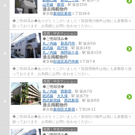
山手線
「
新宿
」駅 徒歩15分
過去掲載物件
東京都
新宿区
新宿
１丁目28-6
◆ご売却済み◆ありがとうございました！投資用の物件は他にも多数取り
扱っております。お気軽にお問い合わせください。
売買｜中古マンション
◆ご売却済み◆
丸ノ内線
「
新高円寺
」駅 徒歩5分
総武線
「
高円寺
」駅 徒歩14分
丸ノ内線
「
南阿佐ケ谷
」駅 徒歩12分
過去掲載物件
東京都
杉並区
高円寺南
３丁目7-9
◆ご売却済み◆ありがとうございました！投資用物件は他にも多数取り扱
っております。お気軽にお問い合わせください。
売買｜中古マンション
◆ご売却済◆
丸ノ内線
「
西新宿
」駅 徒歩7分
総武線
「
大久保
」駅 徒歩7分
西武新宿線
「
西武新宿
」駅 徒歩9分
過去掲載物件
東京都
新宿区
北新宿
１丁目19-12
◆ご売却済み◆ありがとうございました！新宿区の物件は他にも多数取り
扱っております。お気軽にお問い合わせください。
売買｜中古マンション
◆ご売却済み◆