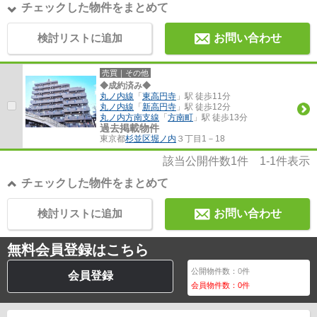
チェックした物件をまとめて
検討リストに追加
お問い合わせ
売買｜その他
◆成約済み◆
丸ノ内線
「
東高円寺
」駅 徒歩11分
丸ノ内線
「
新高円寺
」駅 徒歩12分
丸ノ内方南支線
「
方南町
」駅 徒歩13分
過去掲載物件
東京都
杉並区
堀ノ内
３丁目1－18
該当公開件数
1
件
1-1
件表示
チェックした物件をまとめて
検討リストに追加
お問い合わせ
無料会員登録はこちら
公開物件数：
0
件
会員登録
会員物件数：
0
件