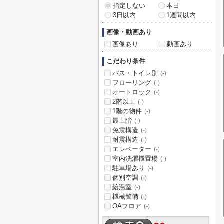
指定しない
本日
3日以内
1週間以内
画像・動画あり
画像あり
動画あり
こだわり条件
バス・トイレ別
(-)
フローリング
(-)
オートロック
(-)
2階以上
(-)
1階の物件
(-)
最上階
(-)
免震構造
(-)
耐震構造
(-)
エレベーター
(-)
室内洗濯機置場
(-)
駐車場あり
(-)
個別空調
(-)
給湯室
(-)
機械警備
(-)
OAフロア
(-)