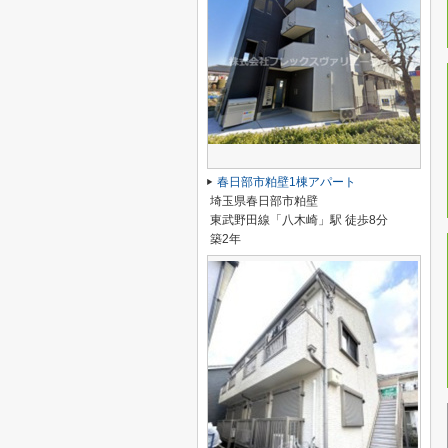
春日部市粕壁1棟アパート
埼玉県春日部市粕壁
東武野田線「八木崎」駅 徒歩8分
築2年