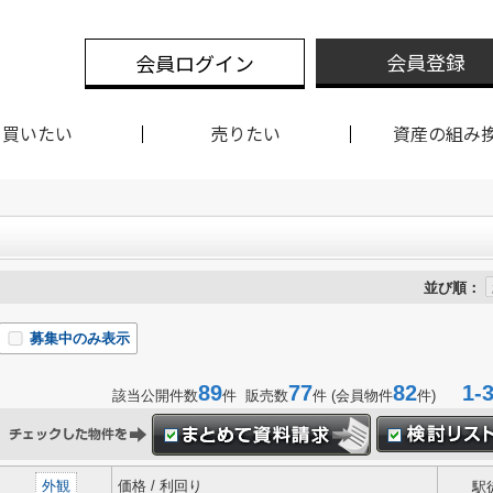
会員登録
会員ログイン
買いたい
売りたい
資産の組み
並び順：
募集中のみ表示
89
77
82
1-3
該当公開件数
件 販売数
件 (会員物件
件)
外観
価格 / 利回り
駅