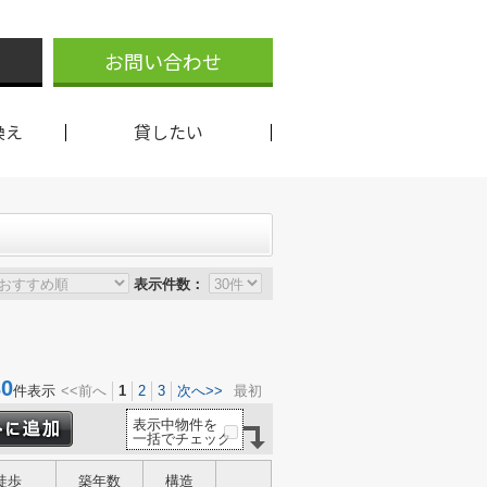
お問い合わせ
換え
貸したい
表示件数：
0
件表示
<<前へ
1
2
3
次へ>>
最初
表示中物件を
一括でチェック
徒歩
築年数
構造