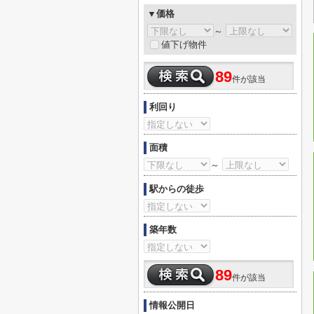
▼価格
～
値下げ物件
89
件が該当
利回り
面積
～
駅からの徒歩
築年数
89
件が該当
情報公開日