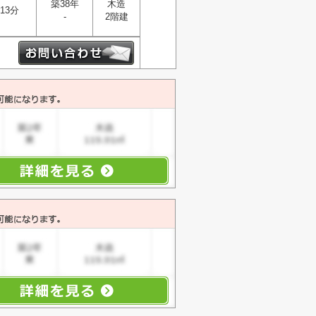
築38年
木造
13分
-
2階建