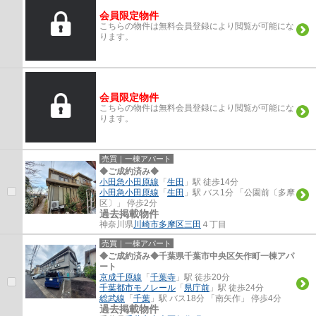
会員限定物件
こちらの物件は無料会員登録により閲覧が可能にな
ります。
会員限定物件
こちらの物件は無料会員登録により閲覧が可能にな
ります。
売買｜一棟アパート
◆ご成約済み◆
小田急小田原線
「
生田
」駅 徒歩14分
小田急小田原線
「
生田
」駅 バス1分 「公園前〔多摩
区〕」 停歩2分
過去掲載物件
神奈川県
川崎市多摩区
三田
４丁目
売買｜一棟アパート
◆ご成約済み◆千葉県千葉市中央区矢作町一棟アパ
ート
京成千原線
「
千葉寺
」駅 徒歩20分
千葉都市モノレール
「
県庁前
」駅 徒歩24分
総武線
「
千葉
」駅 バス18分 「南矢作」 停歩4分
過去掲載物件