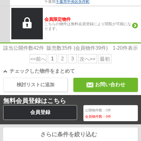
千葉県
千葉市中央区
矢作町
会員限定物件
こちらの物件は無料会員登録により閲覧が可能にな
ります。
該当公開件数
42
件 販売数
35
件 (会員物件
39
件)
1-20
件表示
1
2
3
<<前へ
次へ>>
最初
チェックした物件をまとめて
検討リストに追加
お問い合わせ
無料会員登録はこちら
公開物件数：
0
件
会員登録
会員物件数：
0
件
さらに条件を絞り込む