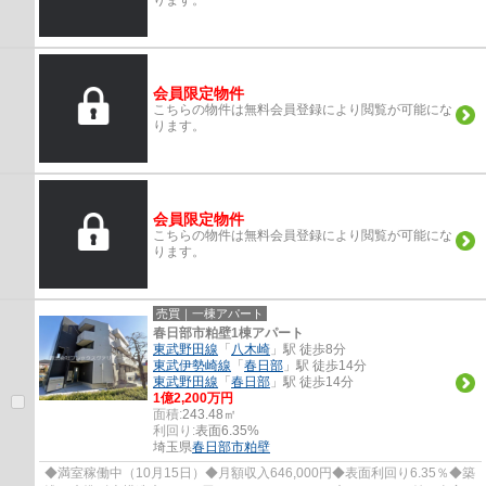
会員限定物件
こちらの物件は無料会員登録により閲覧が可能にな
ります。
会員限定物件
こちらの物件は無料会員登録により閲覧が可能にな
ります。
売買｜一棟アパート
春日部市粕壁1棟アパート
東武野田線
「
八木崎
」駅 徒歩8分
東武伊勢崎線
「
春日部
」駅 徒歩14分
東武野田線
「
春日部
」駅 徒歩14分
1億2,200万円
面積:
243.48㎡
利回り:
表面6.35%
埼玉県
春日部市
粕壁
◆満室稼働中（10月15日）◆月額収入646,000円◆表面利回り6.35％◆築