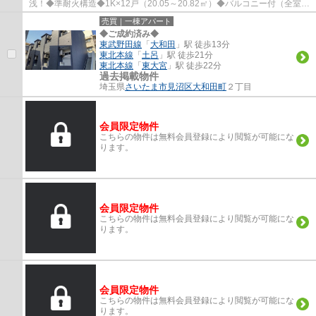
浅！◆準耐火構造◆1K×12戸（20.05～20.82㎡）◆バルコニー付（全室）
◆オートロック付
売買｜一棟アパート
◆ご成約済み◆
東武野田線
「
大和田
」駅 徒歩13分
東北本線
「
土呂
」駅 徒歩21分
東北本線
「
東大宮
」駅 徒歩22分
過去掲載物件
埼玉県
さいたま市見沼区
大和田町
２丁目
会員限定物件
こちらの物件は無料会員登録により閲覧が可能にな
ります。
会員限定物件
こちらの物件は無料会員登録により閲覧が可能にな
ります。
会員限定物件
こちらの物件は無料会員登録により閲覧が可能にな
ります。