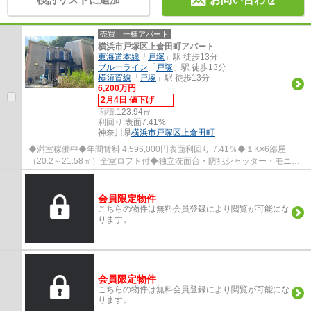
売買｜一棟アパート
横浜市戸塚区上倉田町アパート
東海道本線
「
戸塚
」駅 徒歩13分
ブルーライン
「
戸塚
」駅 徒歩13分
横須賀線
「
戸塚
」駅 徒歩13分
6,200万円
2月4日 値下げ
面積:
123.94㎡
利回り:
表面7.41%
神奈川県
横浜市戸塚区
上倉田町
◆満室稼働中◆年間賃料 4,596,000円表面利回り 7.41％◆１K×6部屋
（20.2～21.58㎡）全室ロフト付◆独立洗面台・防犯シャッター・モニタ
ー付インターホン、ペアガラスなど設備充実◆JR東海...
会員限定物件
こちらの物件は無料会員登録により閲覧が可能にな
ります。
会員限定物件
こちらの物件は無料会員登録により閲覧が可能にな
ります。