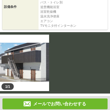
バス・トイレ別
設備条件
追焚機能浴室
浴室乾燥機
温水洗浄便座
エアコン
TVモニタ付インターホン
1/1
メールでお問い合わせする