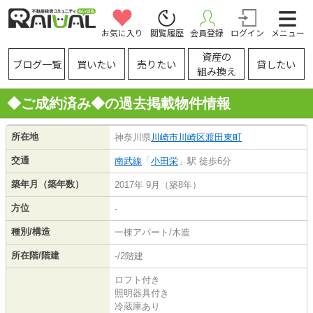
お気に入り
閲覧履歴
会員登録
ログイン
メニュー
資産の
ブログ一覧
買いたい
売りたい
貸したい
組み換え
◆ご成約済み◆の過去掲載物件情報
所在地
神奈川県
川崎市川崎区
渡田東町
交通
南武線
「
小田栄
」駅 徒歩6分
築年月（築年数）
2017年 9月（築8年）
方位
-
種別/構造
一棟アパート/木造
所在階/階建
-/2階建
ロフト付き
照明器具付き
冷蔵庫あり