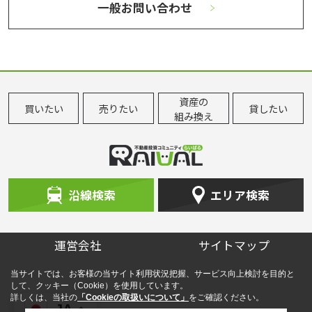
理解の程お願い申し上げます。
一般お問い合わせ
2026-06-30
【特別編】飯田橋駅周辺で進行中の再開発
今回は特別編！ いま進行中の飯田橋駅周辺の再開発
をレポート。飯田橋の変化を、シリーズに分けてわ
資産の
かりやすく追っていきます。記念すべき第1回、ぜひ
買いたい
売りたい
貸したい
組み換え
ご覧ください ！※※画像クリックで駅まちblog「エ
キカツ」へ飛びます（外部リンク）...
2026-05-25
沿線検索
エリア検索
「飯田橋駅」
今回ご紹介するのは「飯田橋駅」
駅直結の商業施設や深夜営業のス
ーパーはもちろん、大学や大規模
運営会社
サイトマップ
病院も揃う優れた生活基盤が強み
です「飯田橋グラン・ブルーム
（サクラテラス）」の誕生で洗練
当サイトでは、お客様の当サイト利用状況把握、サービス向上検討を目的と
された雰囲気に一新しま...
して、クッキー（Cookie）を使用しています。
詳しくは、当社の
「Cookieの取扱いについて」
をご確認ください。
JA