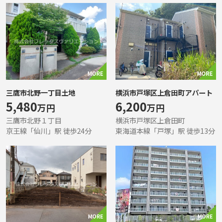
三鷹市北野一丁目土地
横浜市戸塚区上倉田町アパート
5,480
6,200
万円
万円
三鷹市北野１丁目
横浜市戸塚区上倉田町
京王線「仙川」駅 徒歩24分
東海道本線「戸塚」駅 徒歩13分