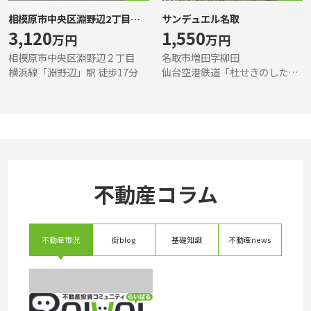
相模原市中央区淵野辺2丁目土地_A区画
サンデュエル名取
3,120
1,550
万円
万円
相模原市中央区淵野辺２丁目
名取市増田字柳田
横浜線「淵野辺」駅 徒歩17分
仙台空港鉄道「杜せきのした」駅 徒歩8分
不動産コラム
不動産市況
街blog
基礎知識
不動産news