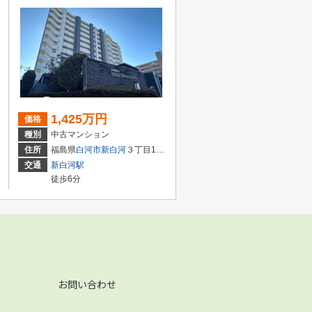
1,425万円
価格
種別
中古マンション
住所
福島県
白河市
新白河
３丁目135-1
交通
新白河駅
徒歩6分
お問い合わせ