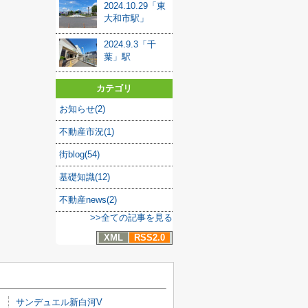
2024.10.29「東
大和市駅」
2024.9.3「千
葉」駅
カテゴリ
お知らせ(2)
不動産市況(1)
街blog(54)
基礎知識(12)
不動産news(2)
>>全ての記事を見る
XML
RSS2.0
サンデュエル新白河V