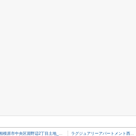
相模原市中央区淵野辺2丁目土地_A区画
ラグジュアリーアパートメント西新宿