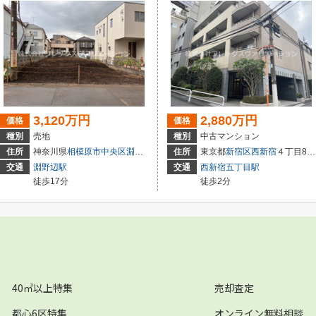
3,120万円
2,880万円
価格
価格
種別
売地
種別
中古マンション
住所
神奈川県
相模原市中央区
淵野辺
２丁目
住所
東京都
新宿区
西新宿
４丁目8-41
交通
淵野辺駅
交通
西新宿五丁目駅
徒歩17分
徒歩2分
40㎡以上特集
売却査定
都心6区特集
オンライン無料相談