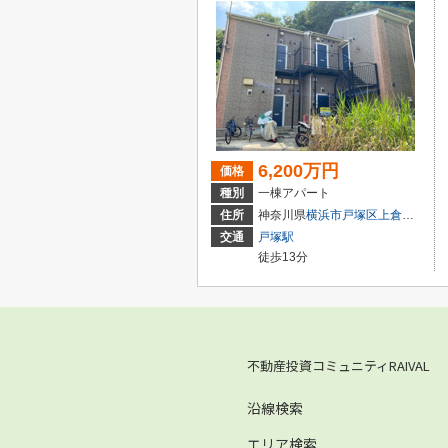
6,200万円
価格
種別
一棟アパート
住所
神奈川県
横浜市戸塚区
上倉田町
交通
戸塚駅
徒歩13分
不動産投資コミュニティRAIVAL
沿線検索
エリア検索