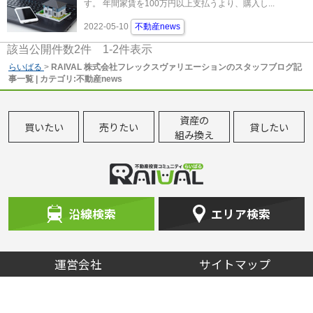
す。 年間家賃を100万円以上支払うより、購入し...
2022-05-10
不動産news
該当公開件数
2
件
1-2
件表示
らいばる
>
RAIVAL 株式会社フレックスヴァリエーションのスタッフブログ記
事一覧 | カテゴリ:不動産news
資産の
買いたい
売りたい
貸したい
組み換え
沿線検索
エリア検索
運営会社
サイトマップ