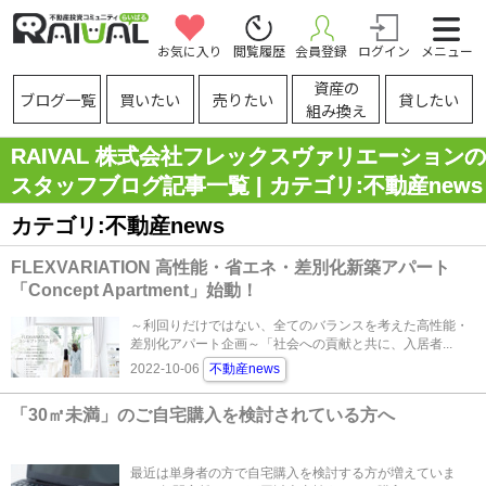
お気に入り
閲覧履歴
会員登録
ログイン
メニュー
資産の
ブログ一覧
買いたい
売りたい
貸したい
組み換え
RAIVAL 株式会社フレックスヴァリエーションの
スタッフブログ記事一覧 | カテゴリ:不動産news
カテゴリ:不動産news
FLEXVARIATION 高性能・省エネ・差別化新築アパート
「Concept Apartment」始動！
～利回りだけではない、全てのバランスを考えた高性能・
差別化アパート企画～「社会への貢献と共に、入居者...
2022-10-06
不動産news
「30㎡未満」のご自宅購入を検討されている方へ
最近は単身者の方で自宅購入を検討する方が増えていま