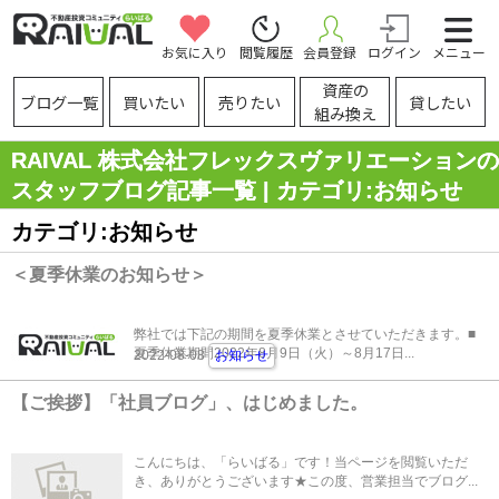
お気に入り
閲覧履歴
会員登録
ログイン
メニュー
資産の
ブログ一覧
買いたい
売りたい
貸したい
組み換え
RAIVAL 株式会社フレックスヴァリエーションの
スタッフブログ記事一覧 | カテゴリ:お知らせ
カテゴリ:お知らせ
＜夏季休業のお知らせ＞
弊社では下記の期間を夏季休業とさせていただきます。■
夏季休業期間2022年8月9日（火）～8月17日...
2022-08-08
お知らせ
【ご挨拶】「社員ブログ」、はじめました。
こんにちは、「らいばる」です！当ページを閲覧いただ
き、ありがとうございます★この度、営業担当でブログ...