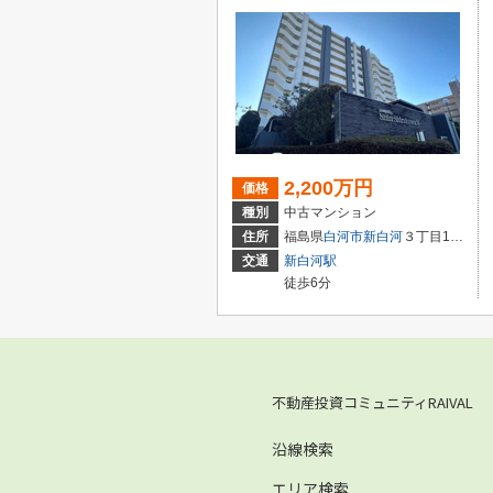
2,200万円
価格
種別
中古マンション
住所
福島県
白河市
新白河
３丁目135-1
交通
新白河駅
徒歩6分
不動産投資コミュニティRAIVAL
沿線検索
エリア検索