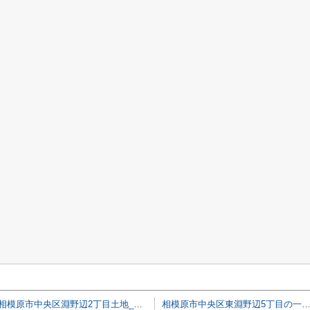
相模原市中央区淵野辺2丁目土地_B区画
相模原市中央区東淵野辺5丁目の一棟売りアパ