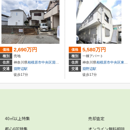
2,690万円
5,580万円
価格
価格
種別
売地
種別
一棟アパート
住所
神奈川県
相模原市中央区
淵野辺
２丁目
住所
神奈川県
相模原市中央区
東淵野辺
交通
淵野辺駅
交通
淵野辺駅
徒歩17分
徒歩17分
40㎡以上特集
売却査定
都心6区特集
オンライン無料相談