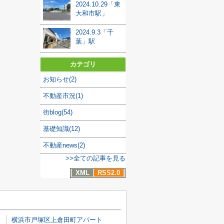
2024.10.29「東
大和市駅」
2024.9.3「千
葉」駅
カテゴリ
お知らせ(2)
不動産市況(1)
街blog(54)
基礎知識(12)
不動産news(2)
>>全ての記事を見る
XML
RSS2.0
ート
横浜市戸塚区上倉田町アパート