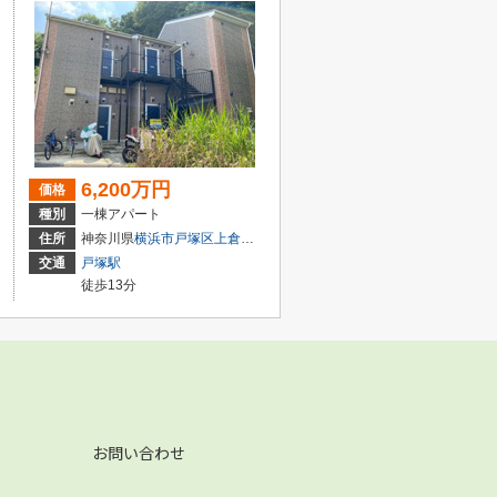
6,200万円
価格
種別
一棟アパート
５丁目
住所
神奈川県
横浜市戸塚区
上倉田町
交通
戸塚駅
徒歩13分
お問い合わせ