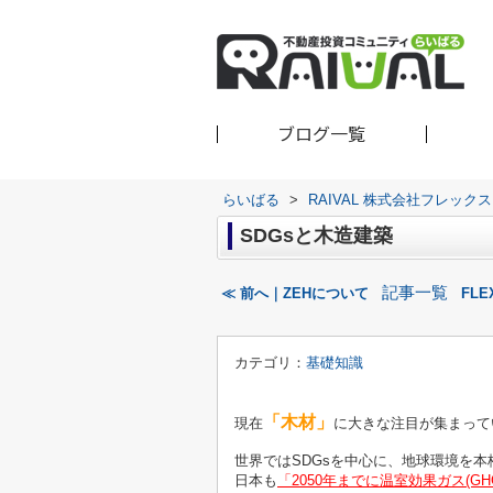
ブログ一覧
らいばる
>
RAIVAL 株式会社フレッ
SDGsと木造建築
記事一覧
≪ 前へ｜ZEHについて
FLE
カテゴリ：
基礎知識
「木材」
現在
に大きな注目が集まって
世界ではSDGsを中心に、地球環境を
日本も
「2050年までに温室効果ガス(G