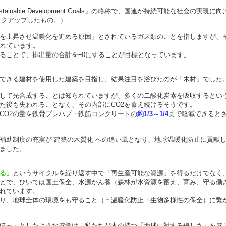
able Development Goals」の略称で、
国連が持続可能な社会の実現に向
ピックアップしたもの。）
を上昇させ温暖化を進める原因」とされているガス類のことを指しますが、
われています。
することで、排出量の合計を±0にすることが目標となっています。
できる建材を使用した建築を目指し、結果注目を浴びたのが「木材」でした
出して光合成することは知られていますが、
多くの二酸化炭素を吸収するとい
た後も失われることなく、その内部にCO2を蓄え続けるそうです。
CO2の量を鉄骨プレハブ・鉄筋コンクリートの
約1/3～1/4
まで軽減できると
補助制度の充実が“建築の木質化”への追い風となり、
地球温暖化防止に貢献
ました。
る」
というサイクルを繰り返す中で「再生産可能な資源」を得るだけでなく
とで、ひいては国土保全、水源かん養（森林が水資源を蓄え、育み、守る働
れています。
り、地球全体の環境をも守ること（＝温暖化防止・生物多様性の保全）に繋
ほっ」としたような感覚は、私たちが木の持つ「地球に対する優しさ」を感