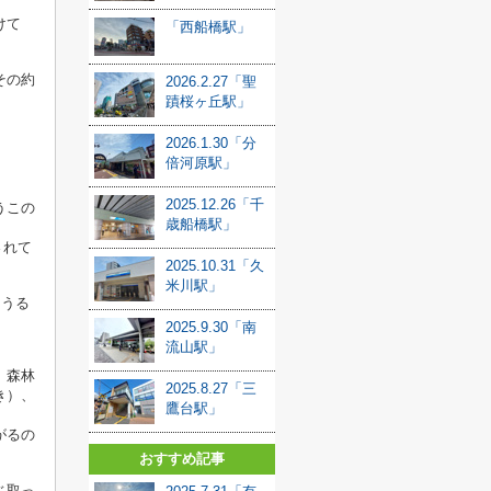
けて
「西船橋駅」
その約
2026.2.27「聖
蹟桜ヶ丘駅」
2026.1.30「分
倍河原駅」
。
2025.12.26「千
うこの
歳船橋駅」
されて
2025.10.31「久
米川駅」
しうる
2025.9.30「南
流山駅」
、
森林
2025.8.27「三
き）、
鷹台駅」
がるの
おすすめ記事
じ取っ