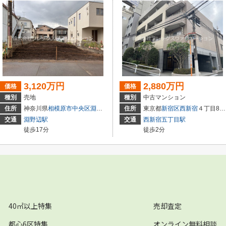
3,120万円
2,880万円
価格
価格
種別
売地
種別
中古マンション
住所
神奈川県
相模原市中央区
淵野辺
２丁目
住所
東京都
新宿区
西新宿
４丁目8-41
交通
淵野辺駅
交通
西新宿五丁目駅
徒歩17分
徒歩2分
40㎡以上特集
売却査定
都心6区特集
オンライン無料相談