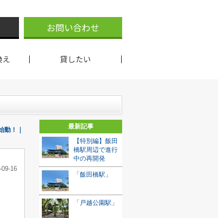
お問い合わせ
換え
貸したい
最新記事
」始動！｜
【特別編】飯田
橋駅周辺で進行
中の再開発
-09-16
「飯田橋駅」
「戸越公園駅」