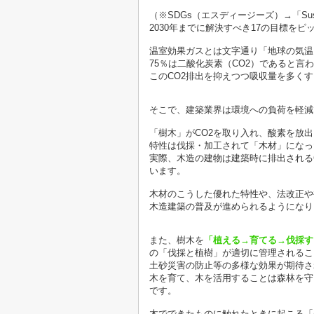
（※SDGs（エスディージーズ）→「Sustain
2030年までに解決すべき17の目標を
温室効果ガスとは文字通り「地球の気温
75％は二酸化炭素（CO2）であると言
このCO2排出を抑えつつ吸収量を多く
そこで、建築業界は環境への負荷を軽減
「樹木」がCO2を取り入れ、酸素を放
特性は伐採・加工されて「木材」になっ
実際、木造の建物は建築時に排出される
います。
木材のこうした優れた特性や、法改正や
木造建築の普及が進められるようになり
また、樹木を
「植える→育てる→伐採す
の「伐採と植樹」が適切に管理されるこ
土砂災害の防止等の多様な効果が期待さ
木を育て、木を活用することは森林を守
です。
木でできたものに触れたときに起こる「