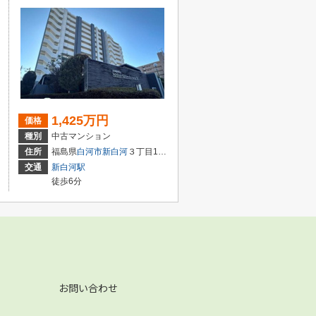
1,425万円
価格
種別
中古マンション
住所
福島県
白河市
新白河
３丁目135-1
交通
新白河駅
徒歩6分
お問い合わせ