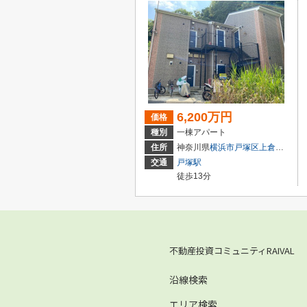
6,200万円
価格
種別
一棟アパート
住所
神奈川県
横浜市戸塚区
上倉田町
交通
戸塚駅
徒歩13分
不動産投資コミュニティRAIVAL
沿線検索
エリア検索