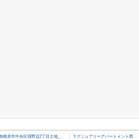
相模原市中央区淵野辺2丁目土地_A区画
ラグジュアリーアパートメント西新宿