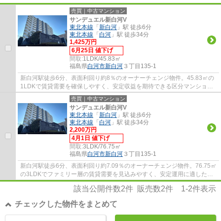
売買｜中古マンション
サンデュエル新白河V
東北本線
「
新白河
」駅 徒歩6分
東北本線
「
白河
」駅 徒歩34分
1,425万円
6月25日 値下げ
間取:
1LDK/45.83㎡
福島県
白河市
新白河
３丁目135-1
新白河駅徒歩6分、表面利回り約8％のオーナーチェンジ物件。45.83㎡の
1LDKで賃貸需要を確保しやすく、安定収益を期待できる区分マンション
です。
売買｜中古マンション
サンデュエル新白河V
東北本線
「
新白河
」駅 徒歩6分
東北本線
「
白河
」駅 徒歩34分
2,200万円
4月1日 値下げ
間取:
3LDK/76.75㎡
福島県
白河市
新白河
３丁目135-1
新白河駅徒歩6分、表面利回り約7.09％のオーナーチェンジ物件。76.75㎡
の3LDKでファミリー層の賃貸需要を見込みやすく、安定運用に適した区
分マンションです。
該当公開件数
2
件 販売数
2
件
1-2
件表示
チェックした物件をまとめて