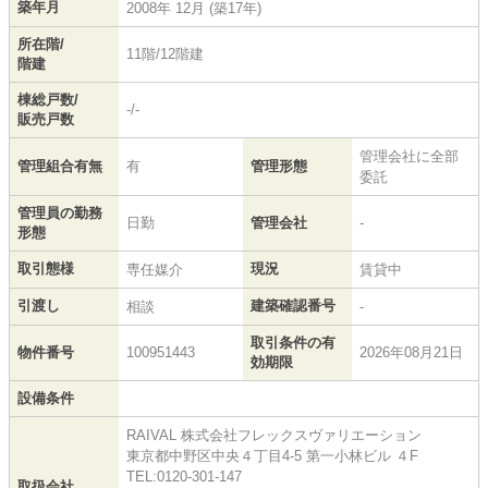
築年月
2008年 12月 (築17年)
所在階/
11階/12階建
階建
棟総戸数/
-/-
販売戸数
管理会社に全部
管理組合有無
有
管理形態
委託
管理員の勤務
日勤
管理会社
-
形態
取引態様
現況
専任媒介
賃貸中
引渡し
建築確認番号
相談
-
取引条件の有
物件番号
100951443
2026年08月21日
効期限
設備条件
RAIVAL 株式会社フレックスヴァリエーション
東京都中野区中央４丁目4-5 第一小林ビル ４F
TEL:0120-301-147
取扱会社