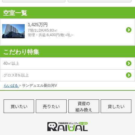
空室一覧
1,425万円
7階/1LDK/45.83㎡
管理・共益:6,400円/敷:-/礼:-
こだわり特集
40㎡以上
グロス8％以上
らいばる
>
サンデュエル新白河V
資産の
買いたい
売りたい
貸したい
組み換え