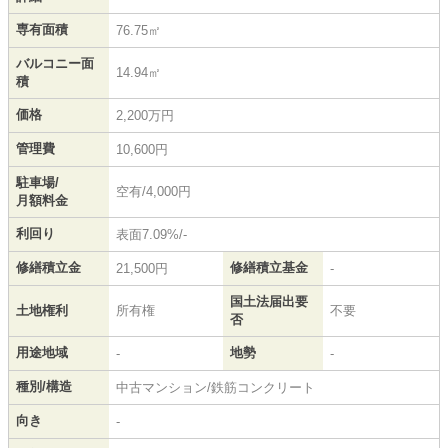
専有面積
76.75㎡
バルコニー面
14.94㎡
積
価格
2,200万円
管理費
10,600円
駐車場/
空有/4,000円
月額料金
利回り
表面7.09%/-
修繕積立金
修繕積立基金
21,500円
-
国土法届出要
土地権利
所有権
不要
否
用途地域
地勢
-
-
種別/構造
中古マンション/鉄筋コンクリート
向き
-