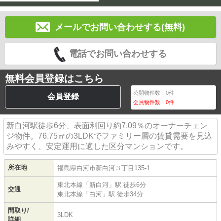
メールでお問い合わせする(無料)
電話でお問い合わせする
無料会員登録はこちら
公開物件数：
0
件
会員登録
会員物件数：
0
件
新白河駅徒歩6分、表面利回り約7.09％のオーナーチェン
ジ物件。76.75㎡の3LDKでファミリー層の賃貸需要を見込
みやすく、安定運用に適した区分マンションです。
所在地
福島県
白河市
新白河
３丁目135-1
東北本線
「
新白河
」駅 徒歩6分
交通
東北本線
「
白河
」駅 徒歩34分
間取り/
3LDK
詳細