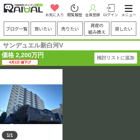
お気に入り
閲覧履歴
会員登録
ログイン
メニュー
資産の
ブログ一覧
買いたい
売りたい
貸したい
組み換え
サンデュエル新白河V
価格
2,200
万円
検討リストに追加
4月1日 値下げ
1/1