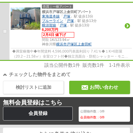
売買｜一棟アパート
横浜市戸塚区上倉田町アパート
東海道本線
「
戸塚
」駅 徒歩13分
ブルーライン
「
戸塚
」駅 徒歩13分
横須賀線
「
戸塚
」駅 徒歩13分
6,200万円
2月4日 値下げ
間取:
1K/123.94㎡
神奈川県
横浜市戸塚区
上倉田町
◆満室稼働中◆年間賃料 4,596,000円表面利回り 7.41％◆１K×6部屋
（20.2～21.58㎡）全室ロフト付◆独立洗面台・防犯シャッター・モニタ
ー付インターホン、ペアガラスなど設備充実◆JR東海...
該当公開件数
1
件 販売数
1
件
1-1
件表示
チェックした物件をまとめて
検討リストに追加
お問い合わせ
無料会員登録はこちら
公開物件数：
0
件
会員登録
会員物件数：
0
件