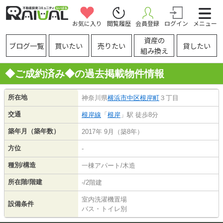
お気に入り
閲覧履歴
会員登録
ログイン
メニュー
資産の
ブログ一覧
買いたい
売りたい
貸したい
組み換え
◆ご成約済み◆の過去掲載物件情報
所在地
神奈川県
横浜市中区
根岸町
３丁目
交通
根岸線
「
根岸
」駅 徒歩8分
築年月（築年数）
2017年 9月（築8年）
方位
-
種別/構造
一棟アパート/木造
所在階/階建
-/2階建
室内洗濯機置場
設備条件
バス・トイレ別