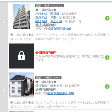
売買｜中古マンション
◆ご成約済み◆
相鉄本線
「
西横浜
」駅 徒歩5分
京急本線
「
戸部
」駅 徒歩10分
横須賀線
「
保土ケ谷
」駅 徒歩16分
過去掲載物件
神奈川県
横浜市西区
浜松町
◆ご成約済み◆ありがとうございました！横浜市の物件は他にも多数取り
扱っております。お気軽にお問い合わせください。
会員限定物件
こちらの物件は無料会員登録により閲覧が可能にな
ります。
売買｜一棟アパート
◆ご成約済み◆
横須賀線
「
保土ケ谷
」駅 徒歩7分
過去掲載物件
神奈川県
横浜市西区
東久保町
◆ご成約済み◆ありがとうございました！１棟アパートは他にも多数取り
扱っております。お気軽にお問い合わせください。