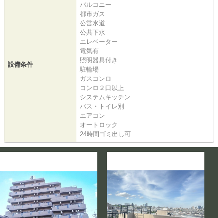
バルコニー
都市ガス
公営水道
公共下水
エレベーター
電気有
照明器具付き
設備条件
駐輪場
ガスコンロ
コンロ２口以上
システムキッチン
バス・トイレ別
エアコン
オートロック
24時間ゴミ出し可