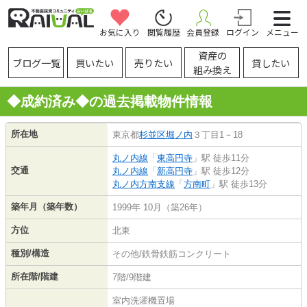
お気に入り
閲覧履歴
会員登録
ログイン
メニュー
資産の
ブログ一覧
買いたい
売りたい
貸したい
組み換え
◆成約済み◆の過去掲載物件情報
所在地
東京都
杉並区
堀ノ内
３丁目1－18
丸ノ内線
「
東高円寺
」駅 徒歩11分
交通
丸ノ内線
「
新高円寺
」駅 徒歩12分
丸ノ内方南支線
「
方南町
」駅 徒歩13分
築年月（築年数）
1999年 10月（築26年）
方位
北東
種別/構造
その他/鉄骨鉄筋コンクリート
所在階/階建
7階/9階建
室内洗濯機置場