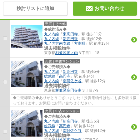
検討リストに追加
お問い合わせ
売買｜その他
◆成約済み◆
丸ノ内線
「
東高円寺
」駅 徒歩11分
丸ノ内線
「
新高円寺
」駅 徒歩12分
丸ノ内方南支線
「
方南町
」駅 徒歩13分
過去掲載物件
東京都
杉並区
堀ノ内
３丁目1－18
売買｜中古マンション
◆ご売却済み◆
丸ノ内線
「
新高円寺
」駅 徒歩5分
総武線
「
高円寺
」駅 徒歩14分
丸ノ内線
「
南阿佐ケ谷
」駅 徒歩12分
過去掲載物件
東京都
杉並区
高円寺南
３丁目7-9
◆ご売却済み◆ありがとうございました！投資用物件は他にも多数取り扱
っております。お気軽にお問い合わせください。
売買｜中古マンション
◆ご売却済み◆
丸ノ内線
「
新高円寺
」駅 徒歩5分
総武線
「
高円寺
」駅 徒歩14分
丸ノ内線
「
南阿佐ケ谷
」駅 徒歩12分
過去掲載物件
東京都
杉並区
高円寺南
３丁目7-9