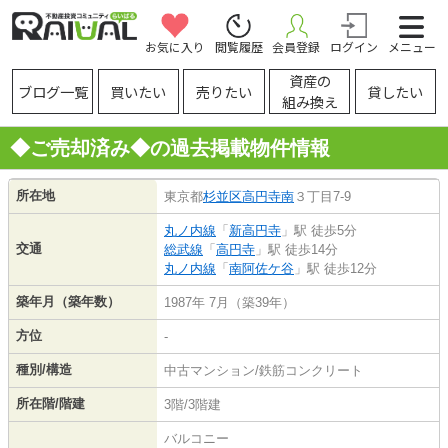
お気に入り
閲覧履歴
会員登録
ログイン
メニュー
資産の
ブログ一覧
買いたい
売りたい
貸したい
組み換え
◆ご売却済み◆の過去掲載物件情報
所在地
東京都
杉並区
高円寺南
３丁目7-9
丸ノ内線
「
新高円寺
」駅 徒歩5分
交通
総武線
「
高円寺
」駅 徒歩14分
丸ノ内線
「
南阿佐ケ谷
」駅 徒歩12分
築年月（築年数）
1987年 7月（築39年）
方位
-
種別/構造
中古マンション/鉄筋コンクリート
所在階/階建
3階/3階建
バルコニー