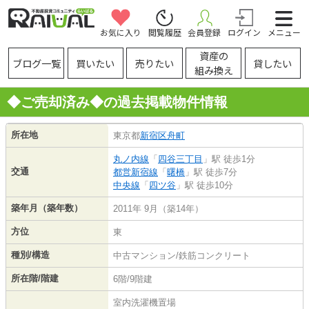
お気に入り
閲覧履歴
会員登録
ログイン
メニュー
資産の
ブログ一覧
買いたい
売りたい
貸したい
組み換え
◆ご売却済み◆の過去掲載物件情報
所在地
東京都
新宿区
舟町
丸ノ内線
「
四谷三丁目
」駅 徒歩1分
交通
都営新宿線
「
曙橋
」駅 徒歩7分
中央線
「
四ツ谷
」駅 徒歩10分
築年月（築年数）
2011年 9月（築14年）
方位
東
種別/構造
中古マンション/鉄筋コンクリート
所在階/階建
6階/9階建
室内洗濯機置場