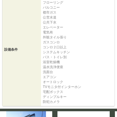
フローリング
バルコニー
都市ガス
公営水道
公共下水
エレベーター
電気有
外観タイル張り
ガスコンロ
コンロ２口以上
設備条件
システムキッチン
バス・トイレ別
浴室乾燥機
温水洗浄便座
洗面台
エアコン
オートロック
TVモニタ付インターホン
宅配ボックス
ディンプルキー
防犯カメラ