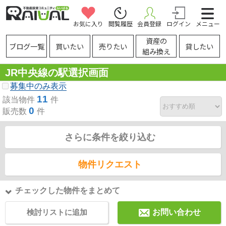
お気に入り
閲覧履歴
会員登録
ログイン
メニュー
資産の
ブログ一覧
買いたい
売りたい
貸したい
組み換え
JR中央線の駅選択画面
募集中のみ表示
11
該当物件
件
0
販売数
件
さらに条件を絞り込む
物件リクエスト
チェックした物件をまとめて
検討リストに追加
お問い合わせ