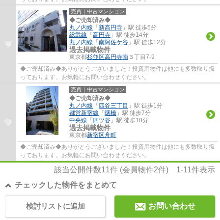
売買｜中古マンション
◆ご売却済み◆
丸ノ内線
「
新高円寺
」駅 徒歩5分
総武線
「
高円寺
」駅 徒歩14分
丸ノ内線
「
南阿佐ケ谷
」駅 徒歩12分
過去掲載物件
東京都
杉並区
高円寺南
３丁目7-9
◆ご売却済み◆ありがとうございました！投資用物件は他にも多数取り扱
っております。お気軽にお問い合わせください。
売買｜中古マンション
◆ご売却済み◆
丸ノ内線
「
四谷三丁目
」駅 徒歩1分
都営新宿線
「
曙橋
」駅 徒歩7分
中央線
「
四ツ谷
」駅 徒歩10分
過去掲載物件
東京都
新宿区
舟町
◆ご売却済み◆ありがとうございました！投資用物件は他にも多数取り扱
っております。お気軽にお問い合わせください。
該当公開件数
11
件 (会員物件
2
件)
1-11
件表示
チェックした物件をまとめて
検討リストに追加
お問い合わせ