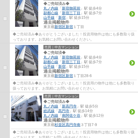
◆ご売却済み◆
丸ノ内線
「
新宿御苑前
」駅 徒歩4分
副都心線
「
新宿三丁目
」駅 徒歩7分
山手線
「
新宿
」駅 徒歩15分
過去掲載物件
東京都
新宿区
新宿
１丁目
◆ご売却済み◆ありがとうございました！投資用物件は他にも多数取り扱
っております。お気軽にお問い合わせください。
売買｜中古マンション
◆ご売却済◆
丸ノ内線
「
新宿御苑前
」駅 徒歩4分
副都心線
「
新宿三丁目
」駅 徒歩7分
山手線
「
新宿
」駅 徒歩15分
過去掲載物件
東京都
新宿区
新宿
１丁目28-6
◆ご売却済み◆ありがとうございました！投資用の物件は他にも多数取り
扱っております。お気軽にお問い合わせください。
売買｜中古マンション
◆ご売却済み◆
丸ノ内線
「
新高円寺
」駅 徒歩5分
総武線
「
高円寺
」駅 徒歩14分
丸ノ内線
「
南阿佐ケ谷
」駅 徒歩12分
過去掲載物件
東京都
杉並区
高円寺南
３丁目7-9
◆ご売却済み◆ありがとうございました！投資用物件は他にも多数取り扱
っております。お気軽にお問い合わせください。