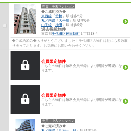
売買｜中古マンション
◆ご成約済み◆
東西線
「
竹橋
」駅 徒歩5分
丸ノ内線
「
大手町
」駅 徒歩6分
山手線
「
神田
」駅 徒歩9分
過去掲載物件
東京都
千代田区
神田錦町
１丁目13-4
◆ご成約済み◆ありがとうございました！千代田区の物件は他にも多数取
り扱っております。お気軽にお問い合わせください。
会員限定物件
こちらの物件は無料会員登録により閲覧が可能にな
ります。
会員限定物件
こちらの物件は無料会員登録により閲覧が可能にな
ります。
売買｜中古マンション
◆ご売却済み◆
丸ノ内線
「
四谷三丁目
」駅 徒歩1分