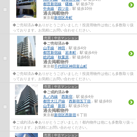
都営新宿線
「
曙橋
」駅 徒歩7分
中央線
「
四ツ谷
」駅 徒歩10分
過去掲載物件
東京都
新宿区
舟町
◆ご売却済み◆ありがとうございました！投資用物件は他にも多数取り扱
っております。お気軽にお問い合わせください。
売買｜中古マンション
◆ご売却済み◆
山手線
「
神田
」駅 徒歩4分
都営新宿線
「
岩本町
」駅 徒歩4分
総武線
「
秋葉原
」駅 徒歩6分
過去掲載物件
東京都
千代田区
神田富山町
◆ご売却済み◆ありがとうございました！投資用物件は他にも多数取り扱
っております。お気軽にお問い合わせください。
売買｜中古マンション
◆ご成約済み◆
丸ノ内線
「
西新宿
」駅 徒歩4分
都営大江戸線
「
西新宿五丁目
」駅 徒歩8分
山手線
「
新宿
」駅 徒歩15分
過去掲載物件
東京都
新宿区
西新宿
６丁目
◆ご成約済み◆ありがとうございました！都内物件は他にも多数取り扱っ
ております。お気軽にお問い合わせください。
売買｜中古マンション