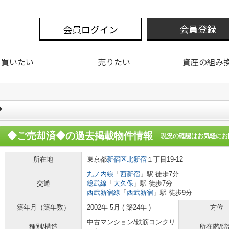
会員登録
会員ログイン
買いたい
売りたい
資産の組み
◆
◆ご売却済◆
の過去掲載物件情報
現況の確認はお気軽にお
所在地
東京都
新宿区
北新宿
１丁目19-12
丸ノ内線
「
西新宿
」駅 徒歩7分
交通
総武線
「
大久保
」駅 徒歩7分
西武新宿線
「
西武新宿
」駅 徒歩9分
築年月（築年数）
2002年 5月 ( 築24年 )
方位
中古マンション/鉄筋コンクリ
種別/構造
所在階/階