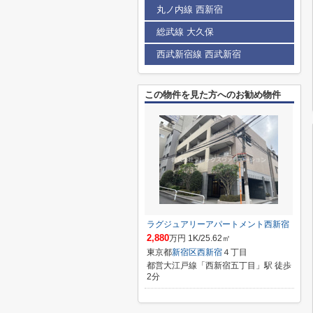
丸ノ内線 西新宿
総武線 大久保
西武新宿線 西武新宿
この物件を見た方へのお勧め物件
ラグジュアリーアパートメント西新宿
2,880
万円 1K/25.62㎡
東京都
新宿区
西新宿
４丁目
都営大江戸線「西新宿五丁目」駅 徒歩
2分