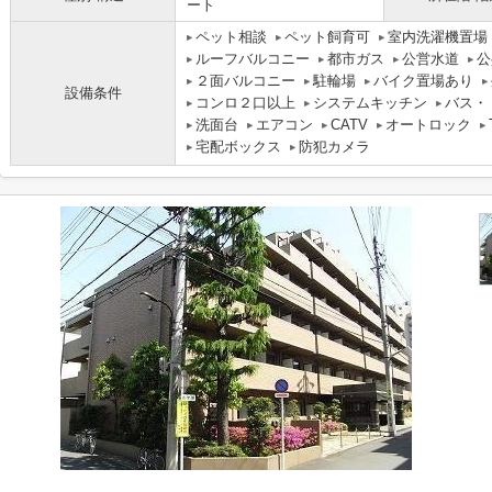
ート
ペット相談
ペット飼育可
室内洗濯機置場
ルーフバルコニー
都市ガス
公営水道
公
２面バルコニー
駐輪場
バイク置場あり
設備条件
コンロ２口以上
システムキッチン
バス・
洗面台
エアコン
CATV
オートロック
宅配ボックス
防犯カメラ