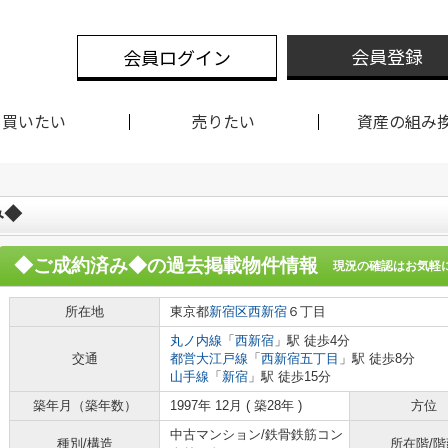
会員登録
会員ログイン
買いたい
売りたい
資産の組み
み◆
◆ご成約済み◆
の過去掲載物件情報
現況の確認はお気軽
所在地
東京都
新宿区
西新宿
６丁目
丸ノ内線
「
西新宿
」駅 徒歩4分
交通
都営大江戸線
「
西新宿五丁目
」駅 徒歩8分
山手線
「
新宿
」駅 徒歩15分
築年月（築年数）
1997年 12月 ( 築28年 )
方位
中古マンション/鉄骨鉄筋コン
種別/構造
所在階/階