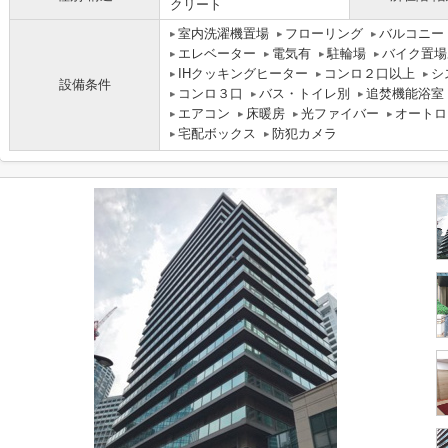
クリート
室内洗濯機置場
フローリング
バルコニー
エレベーター
電気有
駐輪場
バイク置場
IHクッキングヒーター
コンロ２口以上
シ
設備条件
コンロ３口
バス・トイレ別
追焚機能浴室
エアコン
床暖房
光ファイバー
オートロ
宅配ボックス
防犯カメラ