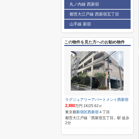
丸ノ内線 西新宿
都営大江戸線 西新宿五丁目
山手線 新宿
この物件を見た方へのお勧め物件
ラグジュアリーアパートメント西新宿
2,880
万円 1K/25.62㎡
東京都
新宿区
西新宿
４丁目
都営大江戸線「西新宿五丁目」駅 徒歩
2分