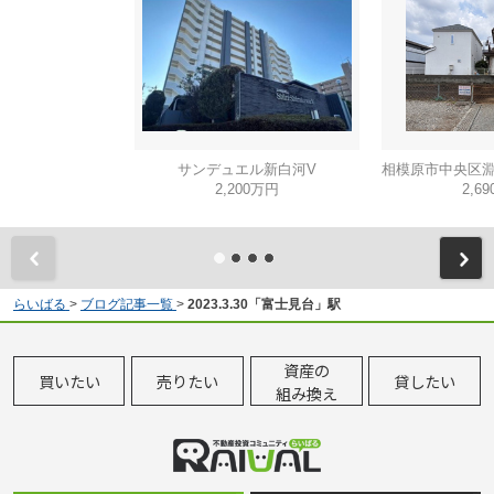
サンデュエル新白河V
2,200万円
2,6
らいばる
>
ブログ記事一覧
>
2023.3.30「富士見台」駅
資産の
買いたい
売りたい
貸したい
組み換え