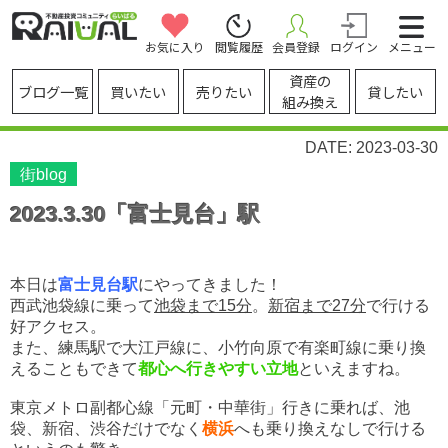
お気に入り
閲覧履歴
会員登録
ログイン
メニュー
資産の
ブログ一覧
買いたい
売りたい
貸したい
組み換え
DATE: 2023-03-30
街blog
2023.3.30「富士見台」駅
本日は
富士見台駅
にやってきました！
西武池袋線に乗って
池袋まで15分
。
新宿まで27分
で行ける
好アクセス。
また、練馬駅で大江戸線に、小竹向原で有楽町線に乗り換
えることもできて
都心へ行きやすい立地
といえますね。
東京メトロ副都心線「元町・中華街」行きに乗れば、池
袋、新宿、渋谷だけでなく
横浜
へも乗り換えなしで行ける