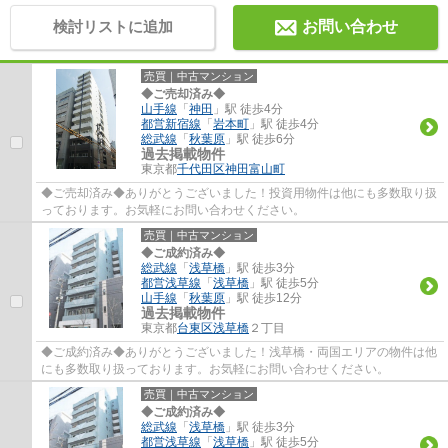
検討リストに追加
お問い合わせ
売買｜中古マンション
◆ご売却済み◆
山手線
「
神田
」駅 徒歩4分
都営新宿線
「
岩本町
」駅 徒歩4分
総武線
「
秋葉原
」駅 徒歩6分
過去掲載物件
東京都
千代田区
神田富山町
◆ご売却済み◆ありがとうございました！投資用物件は他にも多数取り扱
っております。お気軽にお問い合わせください。
売買｜中古マンション
◆ご成約済み◆
総武線
「
浅草橋
」駅 徒歩3分
都営浅草線
「
浅草橋
」駅 徒歩5分
山手線
「
秋葉原
」駅 徒歩12分
過去掲載物件
東京都
台東区
浅草橋
２丁目
◆ご成約済み◆ありがとうございました！浅草橋・両国エリアの物件は他
にも多数取り扱っております。お気軽にお問い合わせください。
売買｜中古マンション
◆ご成約済み◆
総武線
「
浅草橋
」駅 徒歩3分
都営浅草線
「
浅草橋
」駅 徒歩5分