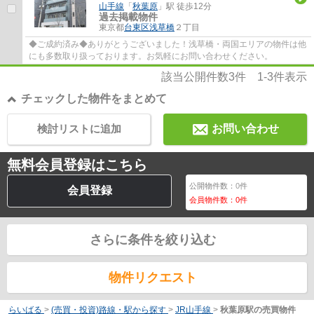
山手線
「
秋葉原
」駅 徒歩12分
過去掲載物件
東京都
台東区
浅草橋
２丁目
◆ご成約済み◆ありがとうございました！浅草橋・両国エリアの物件は他
にも多数取り扱っております。お気軽にお問い合わせください。
該当公開件数
3
件
1-3
件表示
チェックした物件をまとめて
検討リストに追加
お問い合わせ
無料会員登録はこちら
公開物件数：
0
件
会員登録
会員物件数：
0
件
さらに条件を絞り込む
物件リクエスト
らいばる
>
(売買・投資)路線・駅から探す
>
JR山手線
>
秋葉原駅の売買物件