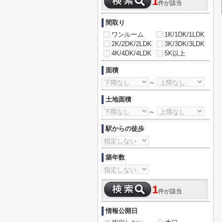
1
件が該当
間取り
ワンルーム
1K/1DK/1LDK
2K/2DK/2LDK
3K/3DK/3LDK
4K/4DK/4LDK
5K以上
面積
～
土地面積
～
駅からの徒歩
築年数
1
件が該当
情報公開日