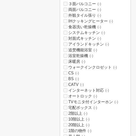
３面バルコニー
(-)
両面バルコニー
(-)
外観タイル張り
(-)
IHクッキングヒーター
(-)
食器洗い乾燥機
(-)
システムキッチン
(-)
対面式キッチン
(-)
アイランドキッチン
(-)
追焚機能浴室
(-)
浴室乾燥機
(-)
床暖房
(-)
ウォークインクロゼット
(-)
CS
(-)
BS
(-)
CATV
(-)
インターネット対応
(-)
オートロック
(-)
TVモニタ付インターホン
(-)
宅配ボックス
(-)
2階以上
(-)
10階以上
(-)
20階以上
(-)
1階の物件
(-)