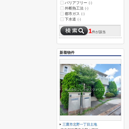
バリアフリー
(-)
外断熱工法
(-)
都市ガス
(-)
下水道
(-)
1
件が該当
新着物件
三鷹市北野一丁目土地