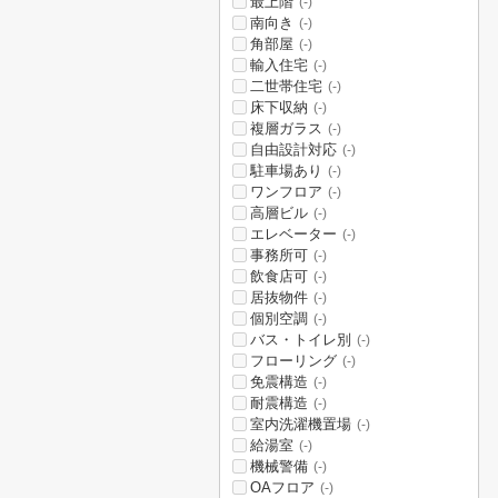
最上階
(-)
南向き
(-)
角部屋
(-)
輸入住宅
(-)
二世帯住宅
(-)
床下収納
(-)
複層ガラス
(-)
自由設計対応
(-)
駐車場あり
(-)
ワンフロア
(-)
高層ビル
(-)
エレベーター
(-)
事務所可
(-)
飲食店可
(-)
居抜物件
(-)
個別空調
(-)
バス・トイレ別
(-)
フローリング
(-)
免震構造
(-)
耐震構造
(-)
室内洗濯機置場
(-)
給湯室
(-)
機械警備
(-)
OAフロア
(-)