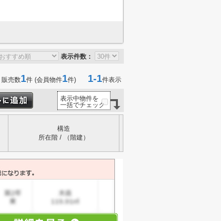
表示件数：
1
1
1-1
 販売数
件 (会員物件
件)
件表示
表示中物件を
一括でチェック
構造
所在階 / （階建）