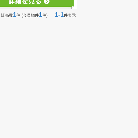
1
1
1-1
 販売数
件 (会員物件
件)
件表示