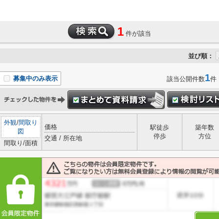
1
件が該当
並び順：
1
募集中のみ表示
該当公開件数
件
外観
/
間取り
価格
駅徒歩
築年数
図
停歩
方位
交通 / 所在地
間取り/面積