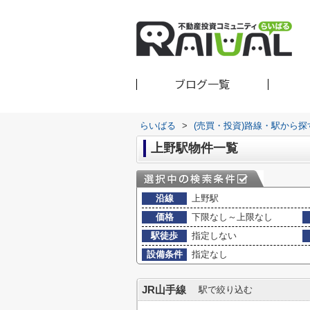
ブログ一覧
らいばる
>
(売買・投資)路線・駅から探
上野駅物件一覧
沿線
上野駅
価格
下限なし～上限なし
駅徒歩
指定しない
設備条件
指定なし
JR山手線
駅で絞り込む