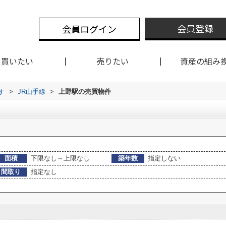
会員登録
会員ログイン
買いたい
売りたい
資産の組み
す
>
JR山手線
>
上野駅の売買物件
面積
下限なし～上限なし
築年数
指定しない
間取り
指定なし