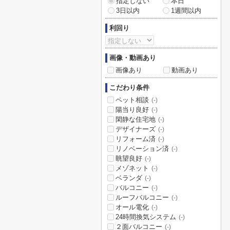
指定しない
本日
3日以内
1週間以内
利回り
画像・動画あり
画像あり
動画あり
こだわり条件
ペット相談
(-)
陽当り良好
(-)
閑静な住宅地
(-)
デザイナーズ
(-)
リフォーム済
(-)
リノベーション済
(-)
眺望良好
(-)
メゾネット
(-)
ベランダ
(-)
バルコニー
(-)
ルーフバルコニー
(-)
オール電化
(-)
24時間換気システム
(-)
２面バルコニー
(-)