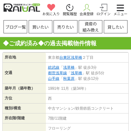
お気に入り
閲覧履歴
会員登録
ログイン
メニュー
資産の
ブログ一覧
買いたい
売りたい
貸したい
組み換え
◆ご成約済み◆の過去掲載物件情報
所在地
東京都
台東区
浅草橋
２丁目
総武線
「
浅草橋
」駅 徒歩3分
交通
都営浅草線
「
浅草橋
」駅 徒歩5分
山手線
「
秋葉原
」駅 徒歩12分
築年月（築年数）
1991年 11月（築34年）
方位
西
種別/構造
中古マンション/鉄骨鉄筋コンクリート
所在階/階建
7階/11階建
フローリング