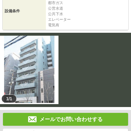
都市ガス
公営水道
設備条件
公共下水
エレベーター
電気有
1/1
メールでお問い合わせする