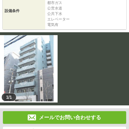
都市ガス
公営水道
設備条件
公共下水
エレベーター
電気有
1/1
メールでお問い合わせする