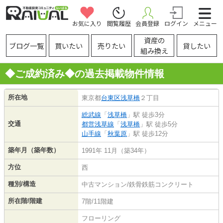
お気に入り
閲覧履歴
会員登録
ログイン
メニュー
資産の
ブログ一覧
買いたい
売りたい
貸したい
組み換え
◆ご成約済み◆の過去掲載物件情報
所在地
東京都
台東区
浅草橋
２丁目
総武線
「
浅草橋
」駅 徒歩3分
交通
都営浅草線
「
浅草橋
」駅 徒歩5分
山手線
「
秋葉原
」駅 徒歩12分
築年月（築年数）
1991年 11月（築34年）
方位
西
種別/構造
中古マンション/鉄骨鉄筋コンクリート
所在階/階建
7階/11階建
フローリング