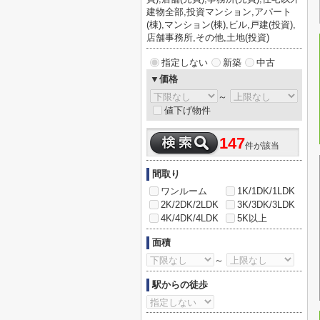
建物全部,投資マンション,アパート
(棟),マンション(棟),ビル,戸建(投資),
店舗事務所,その他,土地(投資)
指定しない
新築
中古
▼価格
～
値下げ物件
147
件が該当
間取り
ワンルーム
1K/1DK/1LDK
2K/2DK/2LDK
3K/3DK/3LDK
4K/4DK/4LDK
5K以上
面積
～
駅からの徒歩