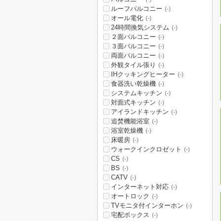
ルーフバルコニー
(-)
オール電化
(-)
24時間換気システム
(-)
２面バルコニー
(-)
３面バルコニー
(-)
両面バルコニー
(-)
外観タイル張り
(-)
IHクッキングヒーター
(-)
食器洗い乾燥機
(-)
システムキッチン
(-)
対面式キッチン
(-)
アイランドキッチン
(-)
追焚機能浴室
(-)
浴室乾燥機
(-)
床暖房
(-)
ウォークインクロゼット
(-)
CS
(-)
BS
(-)
CATV
(-)
インターネット対応
(-)
オートロック
(-)
TVモニタ付インターホン
(-)
宅配ボックス
(-)