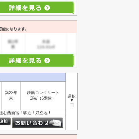
築22年
鉄筋コンクリート
選択
東
2階/（6階建）
▼
が進む西新宿！駅近！好立地！