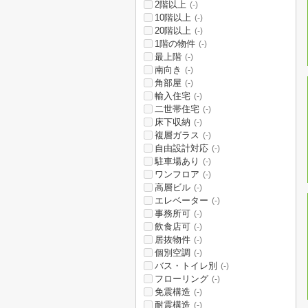
2階以上
(-)
10階以上
(-)
20階以上
(-)
1階の物件
(-)
最上階
(-)
南向き
(-)
角部屋
(-)
輸入住宅
(-)
二世帯住宅
(-)
床下収納
(-)
複層ガラス
(-)
自由設計対応
(-)
駐車場あり
(-)
ワンフロア
(-)
高層ビル
(-)
エレベーター
(-)
事務所可
(-)
飲食店可
(-)
居抜物件
(-)
個別空調
(-)
バス・トイレ別
(-)
フローリング
(-)
免震構造
(-)
耐震構造
(-)