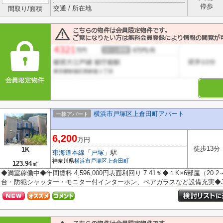
停歩
交通 / 所在地
間取り/面積
横浜市戸塚区上倉田町アパート
一棟アパート
6,200
万円
徒歩13分
1K
東海道本線
「
戸塚
」駅
神奈川県
横浜市戸塚区
上倉田町
123.94㎡
◆満室稼働中◆年間賃料 4,596,000円表面利回り 7.41％◆１K×6部屋（20
台・防犯シャッター・モニター付インターホン、ペアガラスなど設備充実◆JR