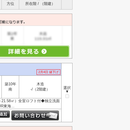
方位
所在階 / （階建）
2月4日 値下げ
築10年
木造
選択
南
-/（2階建）
▼
.2～21.58㎡）全室ロフト付◆独立洗面
東海...