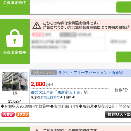
ラグジュアリーアパートメント西新宿
中古マンション
2,880
万円
徒歩2分
都営大江戸線
「
西新宿五丁目
」駅
1K
東京都
新宿区
西新宿
４丁目8-41
25.62㎡
◆月額収入96,000円で賃貸中◆表面利回り4％◆角部屋◆駅徒歩2分！開発