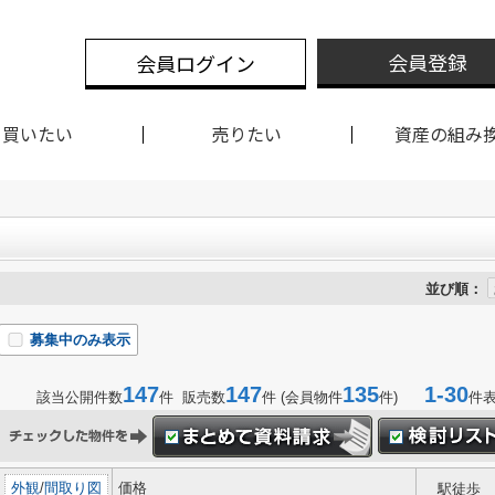
会員登録
会員ログイン
買いたい
売りたい
資産の組み
並び順：
募集中のみ表示
147
147
135
1-30
該当公開件数
件 販売数
件 (会員物件
件)
件
外観
/
間取り図
価格
駅徒歩