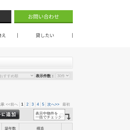
お問い合わせ
換え
貸したい
表示件数：
表示
<<前へ
1
2
3
4
5
次へ>>
最初
表示中物件を
一括でチェック
築年数
構造