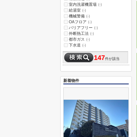
室内洗濯機置場
(-)
給湯室
(-)
機械警備
(-)
OAフロア
(-)
バリアフリー
(-)
外断熱工法
(-)
都市ガス
(-)
下水道
(-)
147
件が該当
新着物件