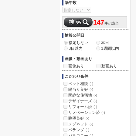
築年数
147
件が該当
情報公開日
指定しない
本日
3日以内
1週間以内
画像・動画あり
画像あり
動画あり
こだわり条件
ペット相談
(-)
陽当り良好
(-)
閑静な住宅地
(-)
デザイナーズ
(-)
リフォーム済
(-)
リノベーション済
(-)
眺望良好
(-)
メゾネット
(-)
ベランダ
(-)
バルコニー
(-)