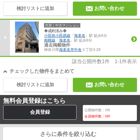
検討リストに追加
お問い合わせ
売買｜中古マンション
◆成約済み◆
小田急小田原線
「
海老名
」駅 徒歩6分
相模線
「
海老名
」駅 徒歩8分
過去掲載物件
神奈川県
海老名市
中央
３丁目3-28
該当公開件数
1
件
1-1
件表示
チェックした物件をまとめて
検討リストに追加
お問い合わせ
無料会員登録はこちら
公開物件数：
0
件
会員登録
会員物件数：
0
件
さらに条件を絞り込む