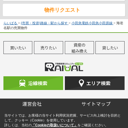
物件リクエスト
らいばる
>
(売買・投資)路線・駅から探す
>
小田急電鉄小田急小田原線
>
海老
名駅の売買物件
資産の
買いたい
売りたい
貸したい
組み換え
沿線検索
エリア検索
運営会社
サイトマップ
当サイトでは、お客様の当サイト利用状況把握、サービス向上検討を目的と
して、クッキー（Cookie）を使用しています。
詳しくは、当社の
「Cookieの取扱いについて」
をご確認ください。