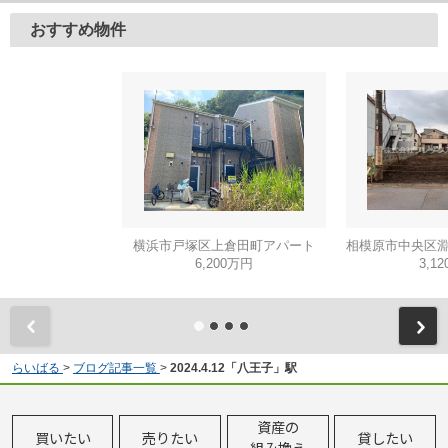
おすすめ物件
横浜市戸塚区上倉田町アパート
6,200万円
3,1
らいばる
>
ブログ記事一覧
>
2024.4.12「八王子」駅
資産の
買いたい
売りたい
貸したい
組み換え