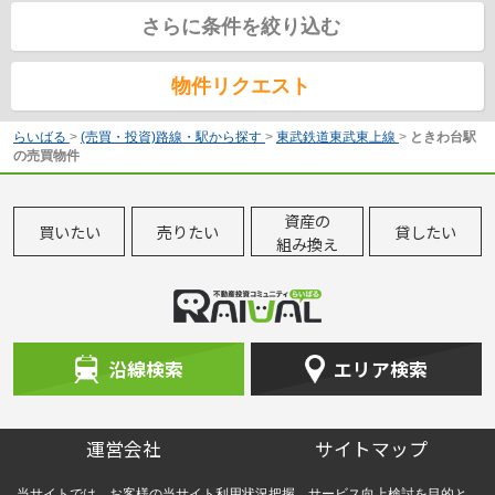
さらに条件を絞り込む
物件リクエスト
らいばる
>
(売買・投資)路線・駅から探す
>
東武鉄道東武東上線
>
ときわ台駅
の売買物件
資産の
買いたい
売りたい
貸したい
組み換え
沿線検索
エリア検索
運営会社
サイトマップ
当サイトでは、お客様の当サイト利用状況把握、サービス向上検討を目的と