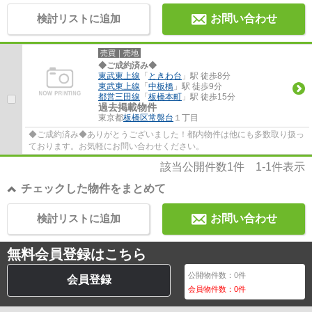
検討リストに追加
お問い合わせ
売買｜売地
◆ご成約済み◆
東武東上線
「
ときわ台
」駅 徒歩8分
東武東上線
「
中板橋
」駅 徒歩9分
都営三田線
「
板橋本町
」駅 徒歩15分
過去掲載物件
東京都
板橋区
常盤台
１丁目
◆ご成約済み◆ありがとうございました！都内物件は他にも多数取り扱っ
ております。お気軽にお問い合わせください。
該当公開件数
1
件
1-1
件表示
チェックした物件をまとめて
検討リストに追加
お問い合わせ
無料会員登録はこちら
公開物件数：
0
件
会員登録
会員物件数：
0
件