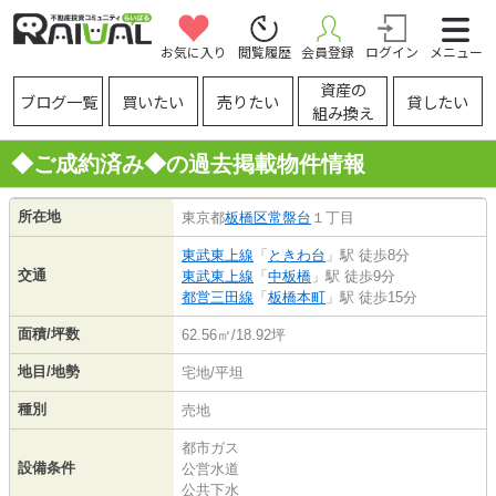
お気に入り
閲覧履歴
会員登録
ログイン
メニュー
資産の
ブログ一覧
買いたい
売りたい
貸したい
組み換え
◆ご成約済み◆の過去掲載物件情報
所在地
東京都
板橋区
常盤台
１丁目
東武東上線
「
ときわ台
」駅 徒歩8分
交通
東武東上線
「
中板橋
」駅 徒歩9分
都営三田線
「
板橋本町
」駅 徒歩15分
面積/坪数
62.56㎡/18.92坪
地目/地勢
宅地/平坦
種別
売地
都市ガス
設備条件
公営水道
公共下水