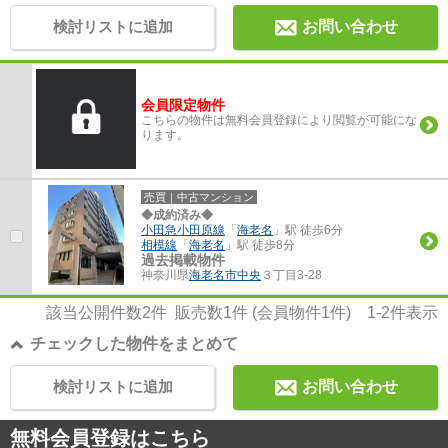
検討リストに追加
お問い合わせ
会員限定物件
こちらの物件は無料会員登録により閲覧が可能にな
ります。
売買｜中古マンション
◆成約済み◆
小田急小田原線
「
海老名
」駅 徒歩6分
相模線
「
海老名
」駅 徒歩8分
過去掲載物件
神奈川県
海老名市
中央
３丁目3-28
該当公開件数
2
件 販売数
1
件 (会員物件
1
件)
1-2
件表示
チェックした物件をまとめて
検討リストに追加
お問い合わせ
無料会員登録はこちら