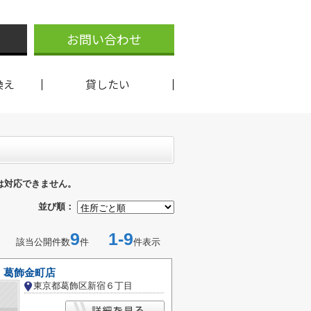
お問い合わせ
換え
貸したい
は対応できません。
並び順：
9
1-9
該当公開件数
件
件表示
 葛飾金町店
東京都葛飾区新宿６丁目