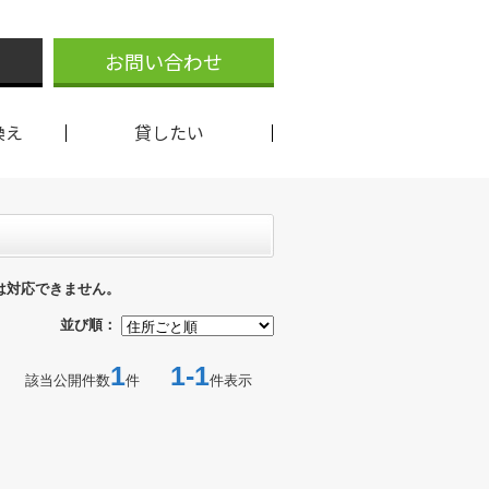
お問い合わせ
換え
貸したい
は対応できません。
並び順：
1
1-1
該当公開件数
件
件表示