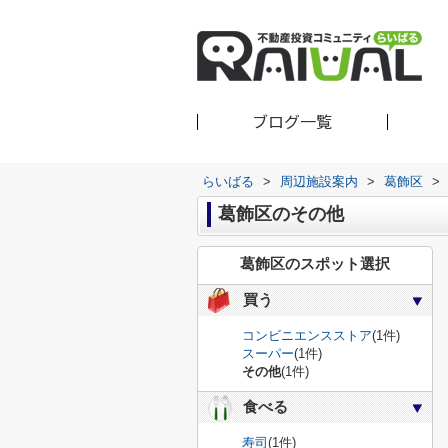
ブログ一覧
らいばる
>
周辺施設案内
>
葛飾区
>
葛飾区のその他
葛飾区のスポット選択
買う
コンビニエンスストア
(1件)
スーパー
(1件)
その他
(1件)
食べる
寿司
(1件)