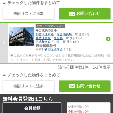
チェックした物件をまとめて
検討リストに追加
お問い合わせ
売買｜中古マンション
◆ご成約済み◆
都営大江戸線
「
落合南長崎
」駅 徒歩2分
西武池袋線
「
東長崎
」駅 徒歩11分
西武新宿線
「
中井
」駅 徒歩15分
過去掲載物件
東京都
新宿区
西落合
３丁目
◆ご成約済み◆ありがとうございました！投資用物件は他にも多数取り扱
っております。お気軽にお問い合わせください。
該当公開件数
1
件
1-1
件表示
チェックした物件をまとめて
検討リストに追加
お問い合わせ
無料会員登録はこちら
公開物件数：
0
件
会員登録
会員物件数：
0
件