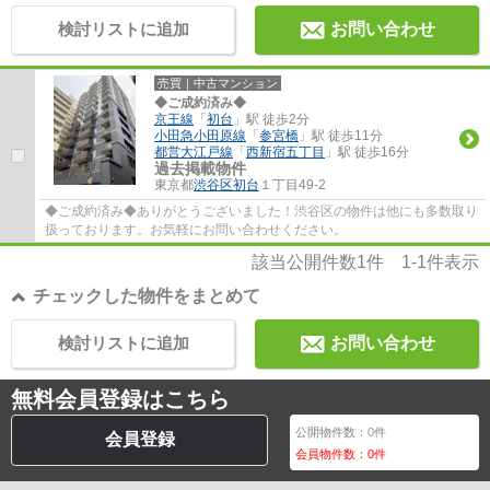
検討リストに追加
お問い合わせ
売買｜中古マンション
◆ご成約済み◆
京王線
「
初台
」駅 徒歩2分
小田急小田原線
「
参宮橋
」駅 徒歩11分
都営大江戸線
「
西新宿五丁目
」駅 徒歩16分
過去掲載物件
東京都
渋谷区
初台
１丁目49-2
◆ご成約済み◆ありがとうございました！渋谷区の物件は他にも多数取り
扱っております。お気軽にお問い合わせください。
該当公開件数
1
件
1-1
件表示
チェックした物件をまとめて
検討リストに追加
お問い合わせ
無料会員登録はこちら
公開物件数：
0
件
会員登録
会員物件数：
0
件