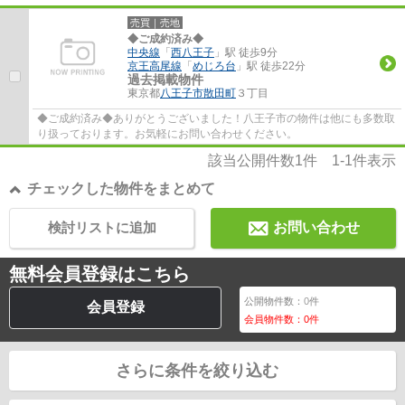
売買｜売地
◆ご成約済み◆
中央線
「
西八王子
」駅 徒歩9分
京王高尾線
「
めじろ台
」駅 徒歩22分
過去掲載物件
東京都
八王子市
散田町
３丁目
◆ご成約済み◆ありがとうございました！八王子市の物件は他にも多数取
り扱っております。お気軽にお問い合わせください。
該当公開件数
1
件
1-1
件表示
チェックした物件をまとめて
検討リストに追加
お問い合わせ
無料会員登録はこちら
公開物件数：
0
件
会員登録
会員物件数：
0
件
さらに条件を絞り込む