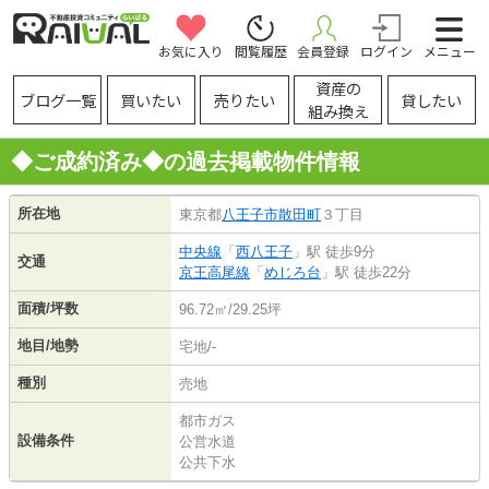
お気に入り
閲覧履歴
会員登録
ログイン
メニュー
資産の
ブログ一覧
買いたい
売りたい
貸したい
組み換え
◆ご成約済み◆の過去掲載物件情報
所在地
東京都
八王子市
散田町
３丁目
中央線
「
西八王子
」駅 徒歩9分
交通
京王高尾線
「
めじろ台
」駅 徒歩22分
面積/坪数
96.72㎡/29.25坪
地目/地勢
宅地/-
種別
売地
都市ガス
設備条件
公営水道
公共下水