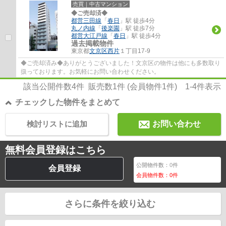
売買｜中古マンション
◆ご売却済◆
都営三田線
「
春日
」駅 徒歩4分
丸ノ内線
「
後楽園
」駅 徒歩7分
都営大江戸線
「
春日
」駅 徒歩4分
過去掲載物件
東京都
文京区
西片
１丁目17-9
◆ご売却済み◆ありがとうございました！文京区の物件は他にも多数取り
扱っております。お気軽にお問い合わせください。
該当公開件数
4
件 販売数
1
件 (会員物件
1
件)
1-4
件表示
チェックした物件をまとめて
検討リストに追加
お問い合わせ
無料会員登録はこちら
公開物件数：
0
件
会員登録
会員物件数：
0
件
さらに条件を絞り込む