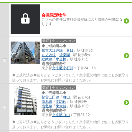
会員限定物件
こちらの物件は無料会員登録により閲覧が可能にな
ります。
売買｜中古マンション
◆ご成約済み◆
都営大江戸線
「
春日
」駅 徒歩3分
丸ノ内線
「
後楽園
」駅 徒歩5分
総武線
「
水道橋
」駅 徒歩15分
過去掲載物件
東京都
文京区
小石川
２丁目24－16
◆ご成約済み◆ありがとうございました！文京区の物件は他にも多数取り
扱っております。お気軽にお問い合わせください。
売買｜中古マンション
◆ご売却済み◆
都営三田線
「
白山
」駅 徒歩4分
南北線
「
本駒込
」駅 徒歩5分
南北線
「
東大前
」駅 徒歩10分
過去掲載物件
東京都
文京区
白山
１丁目37-12
◆ご売却済み◆ありがとうございました！文京区の物件は他にも多数取り
扱っております。お気軽にお問い合わせください。