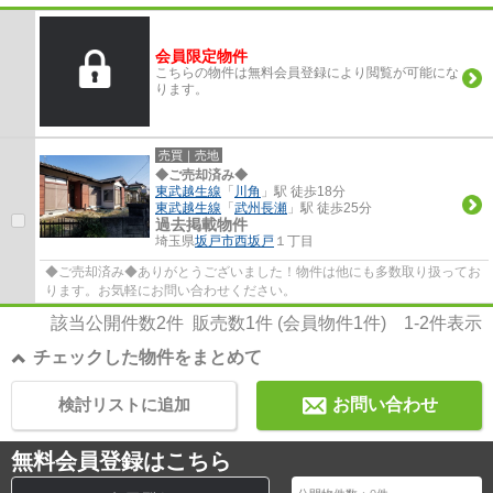
会員限定物件
こちらの物件は無料会員登録により閲覧が可能にな
ります。
売買｜売地
◆ご売却済み◆
東武越生線
「
川角
」駅 徒歩18分
東武越生線
「
武州長瀬
」駅 徒歩25分
過去掲載物件
埼玉県
坂戸市
西坂戸
１丁目
◆ご売却済み◆ありがとうございました！物件は他にも多数取り扱ってお
ります。お気軽にお問い合わせください。
該当公開件数
2
件 販売数
1
件 (会員物件
1
件)
1-2
件表示
チェックした物件をまとめて
検討リストに追加
お問い合わせ
無料会員登録はこちら