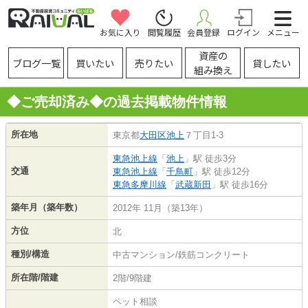
お気に入り
閲覧履歴
会員登録
ログイン
メニュー
資産の
ブログ一覧
買いたい
売りたい
貸したい
組み換え
◆ご売却済み◆の過去掲載物件情報
所在地
東京都
大田区
池上
７丁目1-3
東急池上線
「
池上
」駅 徒歩3分
交通
東急池上線
「
千鳥町
」駅 徒歩12分
東急多摩川線
「
武蔵新田
」駅 徒歩16分
築年月（築年数）
2012年 11月（築13年）
方位
北
種別/構造
中古マンション/鉄筋コンクリート
所在階/階建
2階/9階建
ペット相談