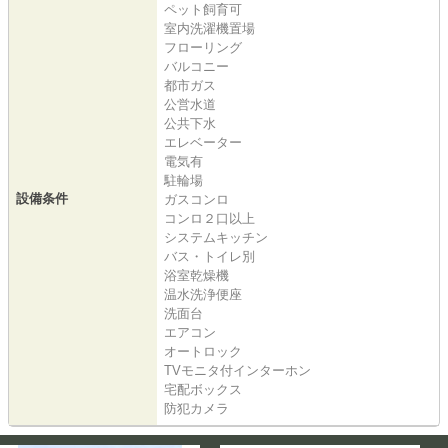
ペット飼育可
室内洗濯機置場
フローリング
バルコニー
都市ガス
公営水道
公共下水
エレベーター
電気有
駐輪場
設備条件
ガスコンロ
コンロ２口以上
システムキッチン
バス・トイレ別
浴室乾燥機
温水洗浄便座
洗面台
エアコン
オートロック
TVモニタ付インターホン
宅配ボックス
防犯カメラ