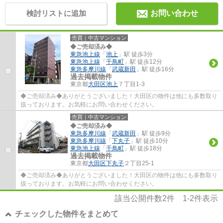
検討リストに追加
お問い合わせ
売買｜中古マンション
◆ご売却済み◆
東急池上線
「
池上
」駅 徒歩3分
東急池上線
「
千鳥町
」駅 徒歩12分
東急多摩川線
「
武蔵新田
」駅 徒歩16分
過去掲載物件
東京都
大田区
池上
７丁目1-3
◆ご売却済み◆ありがとうございました！大田区の物件は他にも多数取り
扱っております。お気軽にお問い合わせください。
売買｜中古マンション
◆ご売却済み◆
東急多摩川線
「
武蔵新田
」駅 徒歩9分
東急多摩川線
「
下丸子
」駅 徒歩10分
東急池上線
「
千鳥町
」駅 徒歩18分
過去掲載物件
東京都
大田区
下丸子
２丁目25-1
◆ご売却済み◆ありがとうございました！大田区の物件は他にも多数取り
扱っております。お気軽にお問い合わせください。
該当公開件数
2
件
1-2
件表示
チェックした物件をまとめて