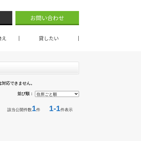
お問い合わせ
換え
貸したい
は対応できません。
並び順：
1
1-1
該当公開件数
件
件表示