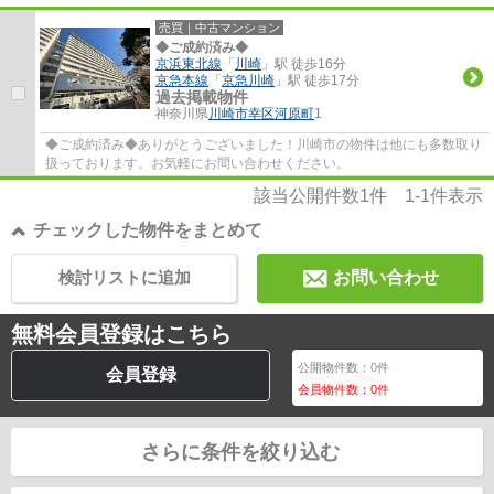
売買｜中古マンション
◆ご成約済み◆
京浜東北線
「
川崎
」駅 徒歩16分
京急本線
「
京急川崎
」駅 徒歩17分
過去掲載物件
神奈川県
川崎市幸区
河原町
1
◆ご成約済み◆ありがとうございました！川崎市の物件は他にも多数取り
扱っております。お気軽にお問い合わせください。
該当公開件数
1
件
1-1
件表示
チェックした物件をまとめて
検討リストに追加
お問い合わせ
無料会員登録はこちら
公開物件数：
0
件
会員登録
会員物件数：
0
件
さらに条件を絞り込む