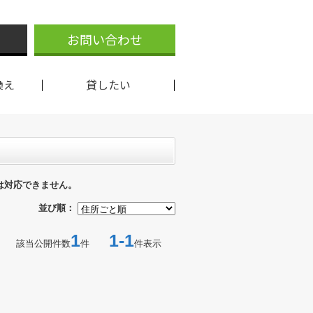
お問い合わせ
換え
貸したい
は対応できません。
並び順：
1
1-1
該当公開件数
件
件表示