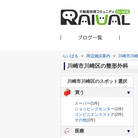
ブログ一覧
らいばる
>
周辺施設案内
>
川崎市川
川崎市川崎区の整形外科
川崎市川崎区のスポット選択
買う
スーパー
(1件)
ショッピングセンター
(1件)
コンビニエンスストア
(2件)
その他
(1件)
医療