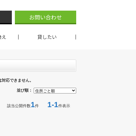
お問い合わせ
換え
貸したい
は対応できません。
並び順：
1
1-1
該当公開件数
件
件表示