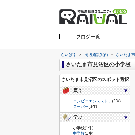
ブログ一覧
らいばる
>
周辺施設案内
>
さいたま
さいたま市見沼区の小学校
さいたま市見沼区のスポット選択
買う
コンビニエンスストア
(3件)
スーパー
(3件)
学ぶ
小学校
(1件)
中学校
(1件)