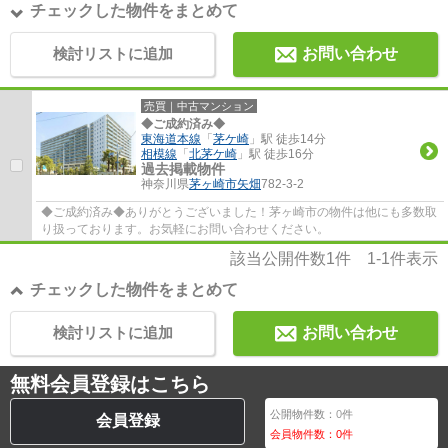
チェックした物件をまとめて
検討リストに追加
お問い合わせ
売買｜中古マンション
◆ご成約済み◆
東海道本線
「
茅ケ崎
」駅 徒歩14分
相模線
「
北茅ケ崎
」駅 徒歩16分
過去掲載物件
神奈川県
茅ヶ崎市
矢畑
782-3-2
◆ご成約済み◆ありがとうございました！茅ヶ崎市の物件は他にも多数取
り扱っております。お気軽にお問い合わせください。
該当公開件数
1
件
1-1
件表示
チェックした物件をまとめて
検討リストに追加
お問い合わせ
無料会員登録はこちら
公開物件数：
0
件
会員登録
会員物件数：
0
件