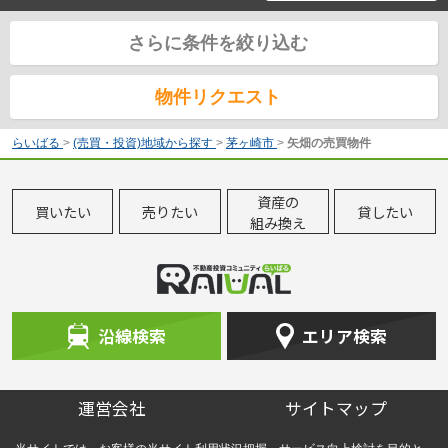
さらに条件を絞り込む
物件リクエスト
らいばる
>
(売買・投資)地域から探す
>
茅ヶ崎市
>
矢畑の売買物件
資産の
買いたい
売りたい
貸したい
組み換え
沿線検索
エリア検索
運営会社
サイトマップ